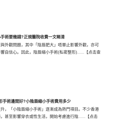
小手術要幾錢?正規醫院收費一文睇清
康與外觀問題，其中「陰唇肥大」唔單止影響外觀，亦可
信心。因此，陰唇縮小手術(私密整形)......
【点击查
形手術邊間好?小陰唇縮小手術費用多少
提升，「小陰唇縮小手術」逐漸成為熱門項目。不少香港
甚至影響穿衣或性生活，開始考慮進行陰......
【点击