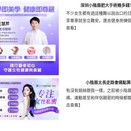
深圳小陰唇肥大手術幾多錢
不少女生都有過這種難以說出口的
享單車就坐立難安，連去健身房練個臀
查看】
小陰唇太長走路會痛點算
有沒有姐妹跟我一樣，之前被小陰
褲、運動甚至和伴侶親密的時候都尷尬
击查看】