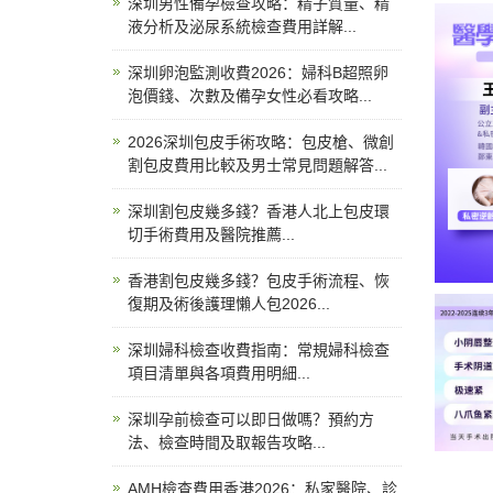
深圳男性備孕檢查攻略：精子質量、精
液分析及泌尿系統檢查費用詳解...
深圳卵泡監測收費2026：婦科B超照卵
泡價錢、次數及備孕女性必看攻略...
2026深圳包皮手術攻略：包皮槍、微創
割包皮費用比較及男士常見問題解答...
深圳割包皮幾多錢？香港人北上包皮環
切手術費用及醫院推薦...
香港割包皮幾多錢？包皮手術流程、恢
復期及術後護理懶人包2026...
深圳婦科檢查收費指南：常規婦科檢查
項目清單與各項費用明細...
深圳孕前檢查可以即日做嗎？預約方
法、檢查時間及取報告攻略...
AMH檢查費用香港2026：私家醫院、診