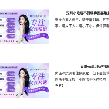
深圳小陰唇不對稱手術要幾
穿泳衣驚人側目、騎車磨到痛、甚
事，講大不大，講小不小，但係影響
香港vs深圳私密
你係咪試過著住條靚裙，但下面總覺
偷喺手機度搜「小陰唇手術痛唔痛」，
查看】