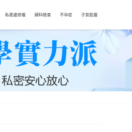
私密處修複
婦科檢查
不孕症
子宮肌瘤