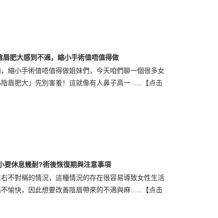
陰唇肥大感到不適，縮小手術值唔值得做
適，縮小手術值唔值得做姐妹們，今天咱們聊一個很多女
唇肥大」先別害羞！這就像有人鼻子高一......
【点击
小要休息幾耐?術後恢復期與注意事項
左右不對稱的情況，這種情況的存在很容易導致女性生活
愉快，因此想要改善陰唇帶來的不適與麻......
【点击