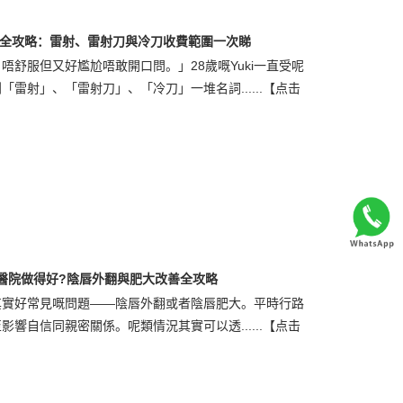
全攻略：雷射、雷射刀與冷刀收費範圍一次睇
舒服但又好尷尬唔敢開口問。」28歲嘅Yuki一直受呢
雷射」、「雷射刀」、「冷刀」一堆名詞......
【点击
醫院做得好?陰唇外翻與肥大改善全攻略
其實好常見嘅問題——陰唇外翻或者陰唇肥大。平時行路
響自信同親密關係。呢類情況其實可以透......
【点击