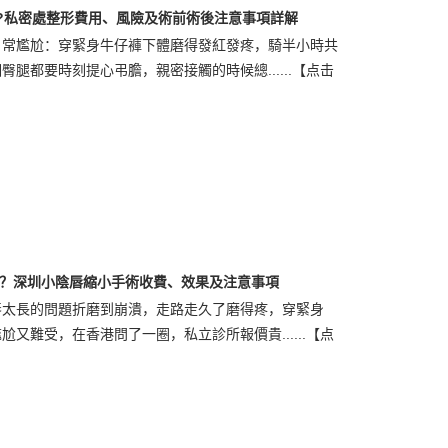
?私密處整形費用、風險及術前術後注意事項詳解
日常尷尬：穿緊身牛仔褲下體磨得發紅發疼，騎半小時共
腿都要時刻提心弔膽，親密接觸的時候總......
【点击
？深圳小陰唇縮小手術收費、效果及注意事項
唇太長的問題折磨到崩潰，走路走久了磨得疼，穿緊身
又難受，在香港問了一圈，私立診所報價貴......
【点