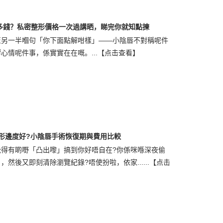
多錢？私密整形價格一次過講晒，睇完你就知點揀
至另一半嗰句「你下面點解咁樣」——小陰唇不對稱呢件
心情呢件事，係實實在在嘅。...
【点击查看】
整形邊度好?小陰唇手術恢復期與費用比較
得有啲嘢「凸出嚟」搞到你好唔自在?你係咪喺深夜偷
然後又即刻清除瀏覽紀錄?唔使扮啦，依家......
【点击