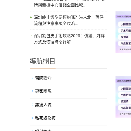
所與體檢中心價錢全面比較...
深圳終止懷孕要預約嗎？港人北上落仔
流程與注意事項全攻略...
深圳割包皮手術攻略2026：價錢、麻醉
方式及恢復時間詳解...
導航欄目
醫院簡介
專家團隊
無痛人流
私密處修複