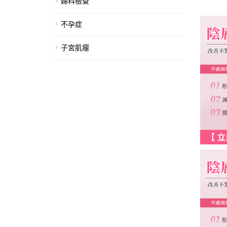
婦科檢查
不孕症
子宮肌瘤