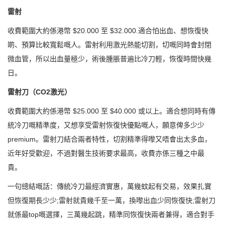
雷射
收費範圍大約係港幣 $20.000 至 $32.000.適合怕出血、想恢復快
啲、預算比較寬鬆嘅人。雷射利用激光熱能切割，切嘅同時會封閉
微血管，所以出血量極少，術後腫脹普遍比冷刀輕，恢復時間快幾
日。
雷射刀（CO2激光）
收費範圍大約係港幣 $25.000 至 $40.000 或以上。適合想同時有傳
統冷刀嘅精準度，又想享受雷射恢復快優點嘅人，願意俾多少少
premium。雷射刀結合兩者特性，切割精準得嚟又唔會出太多血，
近年好受歡迎，不過對醫生技術要求最高，收費亦係三種之中最
貴。
一句總結嘅話：傳統冷刀最經濟實惠，萬幾蚊起有交易，效果扎實
但恢復期長少少;雷射就貴幾千至一萬，換嚟出血少同恢復快;雷射刀
就係最top嘅選擇，三萬幾起跳，精準同恢復快兩者兼得，適合對手