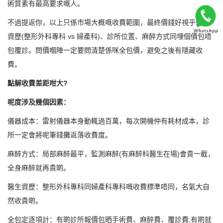
術質素有最高要求嘅人。
不過提返你，以上只係市場大概嘅收費範圍，最終價錢好視乎醫生
資歷(整形外科專科 vs 婦產科)、診所位置、麻醉方式同埋個價包唔
包覆診。問價嗰陣一定要問清楚係咪全包價，避免之後有隱藏收
費。
點解收費差距咁大?
呢度涉及幾個因素：
儀器成本：雷射儀器本身動輒過百萬，每次開機仲有耗材成本，診
所一定會將呢筆錢攤返落收費度。
麻醉方式：局部麻醉最平，監測麻醉(有麻醉科醫生在場)會貴一截，
全身麻醉就再貴啲。
醫生資歷：整形外科專科同婦產科專科嘅收費標準唔同，名氣大自
然收貴啲。
全包定逐項計：有啲診所報價包晒手術費、麻醉費、覆診費;有啲就