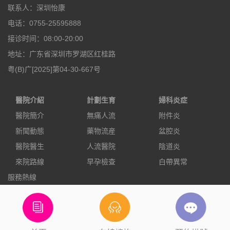
联系人：深圳怡康
电话：0755-25595888
接诊时间：08:00-20:00
地址：广东省深圳市罗湖区红桂路
粤(B)广[2025]第04-30-667号
醫院介紹
計劃生育
婦科炎症
醫院簡介
無痛人流
附件炎
新聞動態
藥物流産
盆腔炎
醫院醫生
人流醫院
陰道炎
來院路線
早孕檢查
白帶異常
服務熱線
0755-25595888
立即預約
電話咨詢