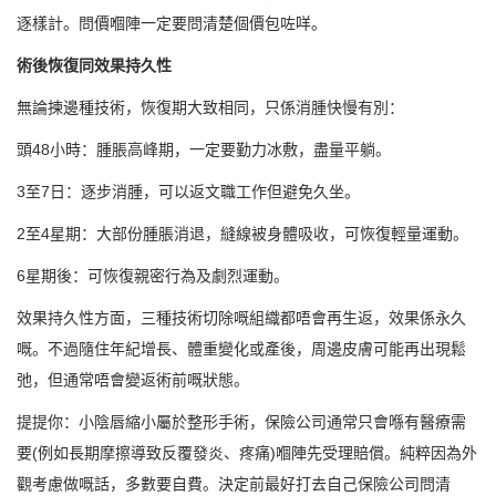
逐樣計。問價嗰陣一定要問清楚個價包咗咩。
術後恢復同效果持久性
無論揀邊種技術，恢復期大致相同，只係消腫快慢有別：
頭48小時：腫脹高峰期，一定要勤力冰敷，盡量平躺。
3至7日：逐步消腫，可以返文職工作但避免久坐。
2至4星期：大部份腫脹消退，縫線被身體吸收，可恢復輕量運動。
6星期後：可恢復親密行為及劇烈運動。
效果持久性方面，三種技術切除嘅組織都唔會再生返，效果係永久
嘅。不過隨住年紀增長、體重變化或產後，周邊皮膚可能再出現鬆
弛，但通常唔會變返術前嘅狀態。
提提你：小陰唇縮小屬於整形手術，保險公司通常只會喺有醫療需
要(例如長期摩擦導致反覆發炎、疼痛)嗰陣先受理賠償。純粹因為外
觀考慮做嘅話，多數要自費。決定前最好打去自己保險公司問清