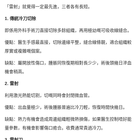
「雷射」就覺得一定最先進，三者各有長短。
1. 傳統冷刀切除
即係用外科手術刀直接切除多餘組織，再用極幼嘅可吸收線縫合。
優點：醫生手感最直接，切除邊緣平整，縫合線條靚，適合組織較
厚實或複雜嘅個案。
缺點：屬開放性傷口，腫脹同恢復期相對長少少，術後頭幾日滲血
機會稍高。
2. 雷射
利用激光熱能切割，切嘅同時會封閉微血管。
優點：出血量極少，術後腫脹普遍比冷刀輕，恢復時間快幾日。
缺點：熱力有機會造成周邊組織輕微熱損傷，如果醫生控制唔好能
量參數，有機會影響傷口癒合。收費通常貴過冷刀。
3. 雷射刀