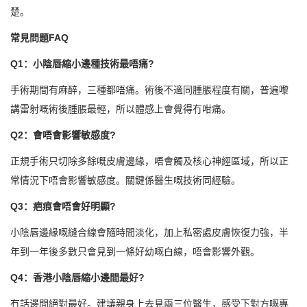
楚。
常見問題FAQ
Q1：小陰唇縮小邊種技術最唔痛?
手術期間有麻醉，三種都唔痛。術後不適同腫脹程度有關，普遍嚟
講雷射嘅術後腫脹最輕，所以體感上會覺得冇咁痛。
Q2：會唔會影響敏感度?
正規手術只切除多餘嘅皮膚邊緣，唔會觸及核心神經區域，所以正
常情況下唔會影響敏感度。關鍵係醫生嘅技術同經驗。
Q3：疤痕會唔會好明顯?
小陰唇邊緣嘅縫合線會隨時間淡化，加上私密處皮膚恢復力強，半
年到一年後多數只會見到一條好幼嘅白線，唔會影響外觀。
Q4：香港小陰唇縮小邊間最好?
冇話邊間絕對最好。建議親身上去見兩三位醫生，感受下對方嘅專