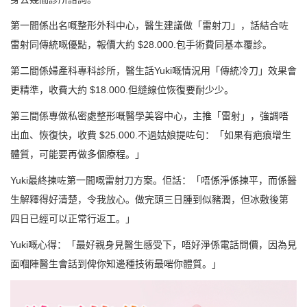
第一間係出名嘅整形外科中心，醫生建議做「雷射刀」，話結合咗
雷射同傳統嘅優點，報價大約 $28.000.包手術費同基本覆診。
第二間係婦產科專科診所，醫生話Yuki嘅情況用「傳統冷刀」效果會
更精準，收費大約 $18.000.但縫線位恢復要耐少少。
第三間係專做私密處整形嘅醫學美容中心，主推「雷射」，強調唔
出血、恢復快，收費 $25.000.不過姑娘提咗句：「如果有疤痕增生
體質，可能要再做多個療程。」
Yuki最終揀咗第一間嘅雷射刀方案。佢話：「唔係淨係揀平，而係醫
生解釋得好清楚，令我放心。做完頭三日腫到似豬潤，但冰敷後第
四日已經可以正常行返工。」
Yuki嘅心得：「最好親身見醫生感受下，唔好淨係電話問價，因為見
面嗰陣醫生會話到俾你知邊種技術最啱你體質。」