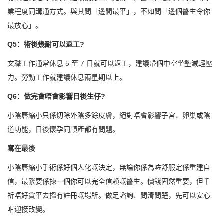
業程度同溝通方式。與其問「邊間最平」，不如問「邊個醫生令你
最放心」。
Q5：術後幾耐可以返工?
文職工作通常休息 5 至 7 日就可以返工，建議帶個中空坐墊減輕壓
力。勞動工作就建議休息兩星期以上。
Q6：做完會唔會影響日後生仔?
小陰唇縮小只係切除外陰多餘皮膚，絕對唔會影響子宮、卵巢或陰
道功能，日後懷孕同順產都冇問題。
寫在最後
小陰唇縮小手術係好個人化嘅決定，無論你係為咗舒服定係重建自
信，最緊要係揀一個你可以完全信賴嘅醫生。價錢固然重要，但千
祈唔好貪平去搵冇註冊嘅場所。做足諮詢、問清問楚，先可以安心
咁迎接改變。