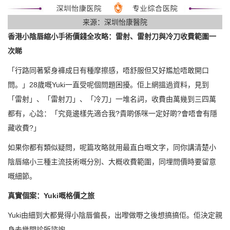
来源：深圳怡康醫院
香港小陰唇縮小手術價錢全攻略：雷射、雷射刀與冷刀收費範圍一
次睇
「行路同著緊身褲成日有種摩擦感，唔舒服但又好尷尬唔敢開口
問。」28歲嘅Yuki一直受呢個問題困擾。佢上網搵過資料，見到
「雷射」、「雷射刀」、「冷刀」一堆名詞，收費由萬幾到三四萬
都有，心諗：「究竟邊樣先適合我?貴啲係咪一定好啲?會唔會有隱
藏收費?」
如果你都有類似疑問，呢篇攻略就用最直白嘅文字，同你講清楚小
陰唇縮小三種主流技術嘅分別、大概收費範圍，同埋問價時要留意
嘅細節。
真實個案：Yuki嘅格價之旅
Yuki由細到大都覺得小陰唇偏長，出嚟做嘢之後想搞搞佢。佢決定親
身去幾間診所諮詢。