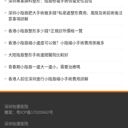
深圳專業婦科整形：陰唇修複手術恢複女性自信
深圳小陰唇肥大手術幾多錢?私密處整形費用、風險及術前術後注
意事項詳解
香港小陰唇整形多少錢?正規診所價格一覽
香港小陰唇縮小邊度可以做？小陰縮小手術費用係幾多
大陸陰唇整形手術邊間醫院比較好
青春期小陰唇一邊大一邊小，需要治療嗎
香港人前往深圳進行小陰唇縮小手術費用詳解
深圳怡康医院
備案：
粤ICP备17020562号
深圳怡康医院