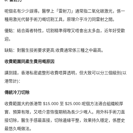
呢個名有少少誤導。醫學上「雷射刀」通常指二氧化碳激光，係一
種用激光代替手術刀嘅切割工具，原理介乎冷刀同雷射之間。
優點：結合兩者特性，切割精準得嚟又唔會出太多血，近年好受歡
迎。
缺點：對醫生技術要求更高;收費通常係三種之中最高。
收費範圍同產生費用嘅原因
講到錢，香港私密處整形收費唔算透明，但大致可以分三個級別(以
港幣計)：
傳統冷刀切除
收費範圍大約係港幣 $15.000 至 $25.000.呢個方法適合組織較厚
實、預算有限，又唔介意恢復期稍為長少少嘅人。用外科手術刀直
接切除，醫生手感最直接，切除邊緣平整，效果持久穩定，係歷史
最悠久嘅做法。