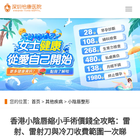
導
航
菜
單
您的位置：
首页
>
其他疾病
>
小陰唇整形
香港小陰唇縮小手術價錢全攻略：雷
射、雷射刀與冷刀收費範圍一次睇