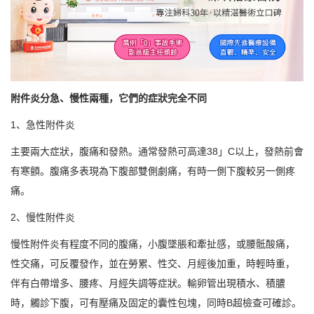
附件炎分急、慢性兩種，它們的症狀完全不同
1、急性附件炎
主要兩大症狀，腹痛和發熱。通常發熱可高達38」C以上，發熱前會
有寒顫。腹痛多表現為下腹部雙側劇痛，有時一側下腹較另一側疼
痛。
2、慢性附件炎
慢性附件炎有程度不同的腹痛，小腹墜脹和牽扯感，或腰骶酸痛，
性交痛，可反覆發作，並在勞累、性交、月經後加重，時輕時重，
伴有白帶增多、腰疼、月經失調等症狀。輸卵管出現積水、積膿
時，觸診下腹，可有壓痛及固定的囊性包塊，同時B超檢查可確診。