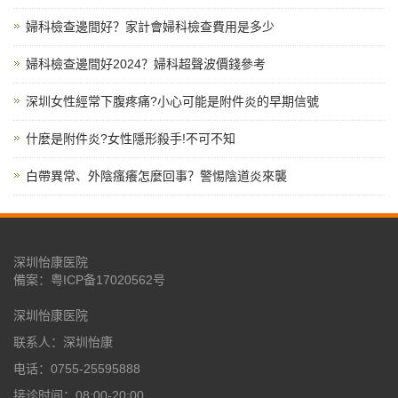
婦科檢查邊間好？家計會婦科檢查費用是多少
婦科檢查邊間好2024？婦科超聲波價錢參考
深圳女性經常下腹疼痛?小心可能是附件炎的早期信號
什麼是附件炎?女性隱形殺手!不可不知
白帶異常、外陰瘙癢怎麼回事？警惕陰道炎來襲
深圳怡康医院
備案：
粤ICP备17020562号
深圳怡康医院
联系人：深圳怡康
电话：0755-25595888
接诊时间：08:00-20:00