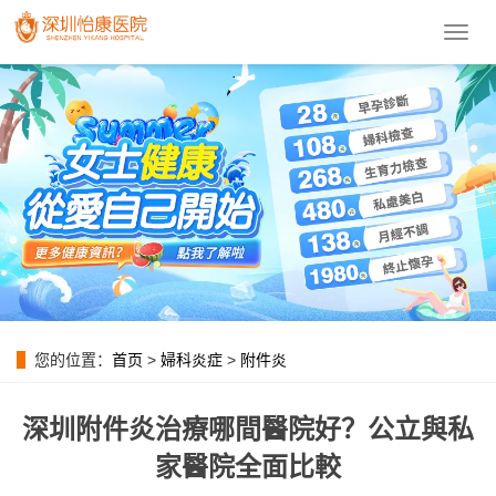
導
航
菜
單
您的位置：
首页
>
婦科炎症
>
附件炎
深圳附件炎治療哪間醫院好？公立與私
家醫院全面比較