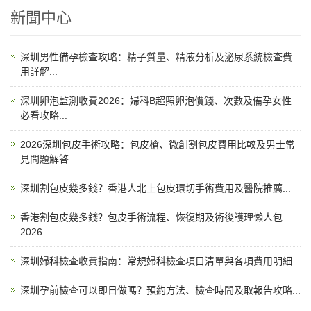
新聞中心
深圳男性備孕檢查攻略：精子質量、精液分析及泌尿系統檢查費
用詳解...
深圳卵泡監測收費2026：婦科B超照卵泡價錢、次數及備孕女性
必看攻略...
2026深圳包皮手術攻略：包皮槍、微創割包皮費用比較及男士常
見問題解答...
深圳割包皮幾多錢？香港人北上包皮環切手術費用及醫院推薦...
香港割包皮幾多錢？包皮手術流程、恢復期及術後護理懶人包
2026...
深圳婦科檢查收費指南：常規婦科檢查項目清單與各項費用明細...
深圳孕前檢查可以即日做嗎？預約方法、檢查時間及取報告攻略...