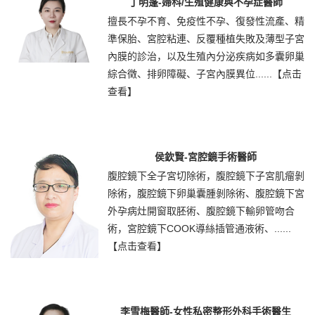
丁明蓬-婦科/生殖健康與不孕症醫師
擅長不孕不育、免疫性不孕、復發性流產、精
準保胎、宮腔粘連、反覆種植失敗及薄型子宮
內膜的診治，以及生殖內分泌疾病如多囊卵巢
綜合徵、排卵障礙、子宮內膜異位......
【点击
查看】
侯欽賢-宮腔鏡手術醫師
腹腔鏡下全子宮切除術，腹腔鏡下子宮肌瘤剝
除術，腹腔鏡下卵巢囊腫剝除術、腹腔鏡下宮
外孕病灶開窗取胚術、腹腔鏡下輸卵管吻合
術，宮腔鏡下COOK導絲插管通液術、......
【点击查看】
李雪梅醫師-女性私密整形外科手術醫生