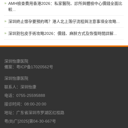
AMH檢查費用香港2026：私家醫院、診所與體檢中心價錢全面比
較...
深圳終止懷孕要預約嗎？港人北上落仔流程與注意事項全攻略...
深圳割包皮手術攻略2026：價錢、麻醉方式及恢復時間詳解...
深圳怡康医院
備案：
粤ICP备17020562号
深圳怡康医院
联系人：深圳怡康
电话：0755-25595888
接诊时间：08:00-20:00
地址：广东省深圳市罗湖区红桂路
粤(B)广[2025]第04-30-667号