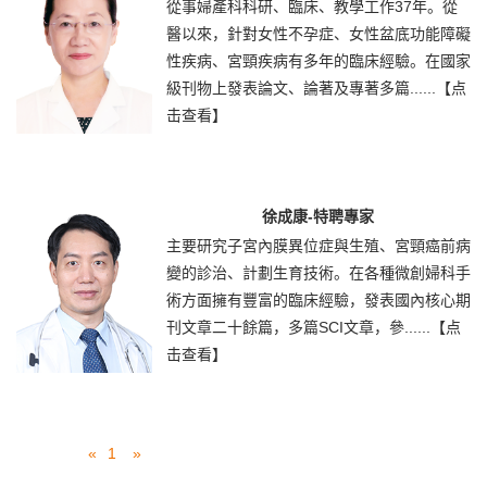
從事婦產科科研、臨床、教學工作37年。從
醫以來，針對女性不孕症、女性盆底功能障礙
性疾病、宮頸疾病有多年的臨床經驗。在國家
級刊物上發表論文、論著及專著多篇......
【点
击查看】
徐成康-特聘專家
主要研究子宮內膜異位症與生殖、宮頸癌前病
變的診治、計劃生育技術。在各種微創婦科手
術方面擁有豐富的臨床經驗，發表國內核心期
刊文章二十餘篇，多篇SCI文章，參......
【点
击查看】
«
1
»