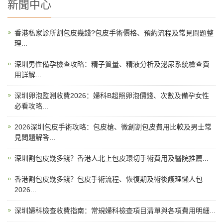
新聞中心
香港私家診所割包皮幾錢?包皮手術價格、預約流程及常見問題整
理...
深圳男性備孕檢查攻略：精子質量、精液分析及泌尿系統檢查費
用詳解...
深圳卵泡監測收費2026：婦科B超照卵泡價錢、次數及備孕女性
必看攻略...
2026深圳包皮手術攻略：包皮槍、微創割包皮費用比較及男士常
見問題解答...
深圳割包皮幾多錢？香港人北上包皮環切手術費用及醫院推薦...
香港割包皮幾多錢？包皮手術流程、恢復期及術後護理懶人包
2026...
深圳婦科檢查收費指南：常規婦科檢查項目清單與各項費用明細...