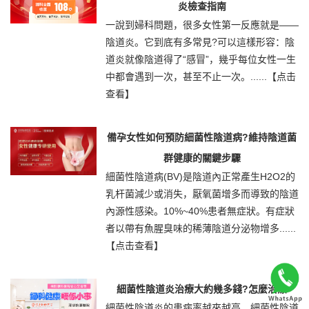
炎檢查指南
一說到婦科問題，很多女性第一反應就是——
陰道炎。它到底有多常見?可以這樣形容：陰
道炎就像陰道得了“感冒”，幾乎每位女性一生
中都會遇到一次，甚至不止一次。......
【点击
查看】
備孕女性如何預防細菌性陰道病?維持陰道菌
群健康的關鍵步驟
細菌性陰道病(BV)是陰道內正常產生H2O2的
乳杆菌減少或消失，厭氧菌增多而導致的陰道
內源性感染。10%~40%患者無症狀。有症狀
者以帶有魚腥臭味的稀薄陰道分泌物增多......
【点击查看】
細菌性陰道炎治療大約幾多錢?怎麼治療
細菌性陰道炎的患病率越來越高，細菌性陰道