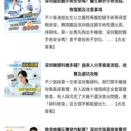
深圳腹腔鏡手術安全嗎？醫生解析手術流程、
恢復期及注意事項
不少香港朋友在公立醫院等腹腔鏡手術等得望
眼欲穿，轉頭聽說深圳做這類手術性價比高、
排期快，第一反應先掏出手機搜：深圳腹腔鏡
手術安全嗎？會不會技術不到位、......
【点击
查看】
深圳睇婦科幾多錢？過來人分享檢查流程、收
費及避坑攻略
不少姐妹第一次來深圳看婦科，剛打開手機搜
攻略直接看懵：有人說幾十塊錢搞定全套基礎
檢查，有人踩坑花了大幾千還沒查出問題，連
「婦科檢查」這五個字都能變出七......
【点击
查看】
陰道痕癢反覆發作點算？深圳念珠菌檢查費用