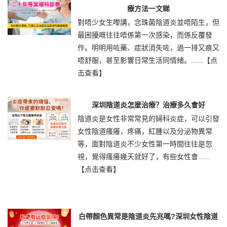
療方法一文睇
對唔少女生嚟講，念珠菌陰道炎並唔陌生，但
最困擾嘅往往唔係第一次感染，而係反覆發
作。明明用咗藥、症狀消失咗，過一排又痕又
唔舒服，甚至影響日常生活同情緒。......
【点
击查看】
深圳陰道炎怎麼治療？治療多久會好
陰道炎是女性非常常見的婦科炎症，可以引發
女性陰道瘙癢，疼痛，紅腫以及分泌物異常
等，面對陰道炎不少女性第一時間往往是忽
視，覺得瘙癢幾天就好了，有些女性會......
【点击查看】
白帶顏色異常是陰道炎先兆嗎?深圳女性陰道