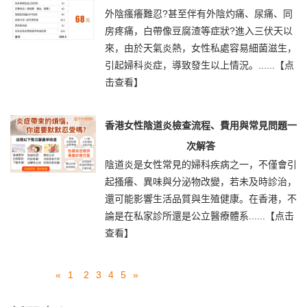
外陰瘙癢難忍?甚至伴有外陰灼痛、尿痛、同
房疼痛，白帶像豆腐渣等症狀?進入三伏天以
來，由於天氣炎熱，女性私處容易細菌滋生，
引起婦科炎症，導致發生以上情況。......
【点
击查看】
香港女性陰道炎檢查流程、費用與常見問題一
次解答
陰道炎是女性常見的婦科疾病之一，不僅會引
起搔癢、異味與分泌物改變，若未及時診治，
還可能影響生活品質與生殖健康。在香港，不
論是在私家診所還是公立醫療體系......
【点击
查看】
«
1
2
3
4
5
»