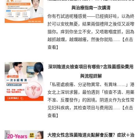
與治療指南一次講清
你有冇試過呢種感覺——已經搞好咗，以為終
於可以安枕無憂，結果兩個禮拜之後佢又返嚟
搵你。痒到你坐立不安，又唔敢嗰度抓，因為
越抓越爛，越爛越癢，然後你就陷......
【点击
查看】
深圳陰道炎檢查項目有哪些?念珠菌感染費用
與流程詳解
「私密處痕癢、分泌物異常、有異味……」港
女北上深圳求醫，最怕遇到「檢查不清、用藥
不准、反覆發作」的困境。阴道炎作为女性常
见妇科疾病，其检查项目与费用因......
【点击
查看】
大陸女性念珠菌陰道炎點解會反覆？症狀＋治