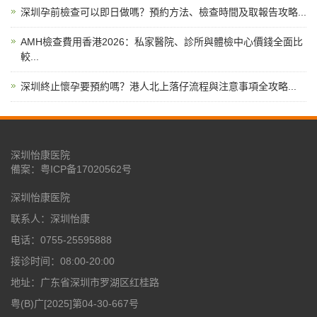
深圳孕前檢查可以即日做嗎？預約方法、檢查時間及取報告攻略...
AMH檢查費用香港2026：私家醫院、診所與體檢中心價錢全面比
較...
深圳終止懷孕要預約嗎？港人北上落仔流程與注意事項全攻略...
深圳怡康医院
備案：
粤ICP备17020562号
深圳怡康医院
联系人：深圳怡康
电话：0755-25595888
接诊时间：08:00-20:00
地址：广东省深圳市罗湖区红桂路
粤(B)广[2025]第04-30-667号