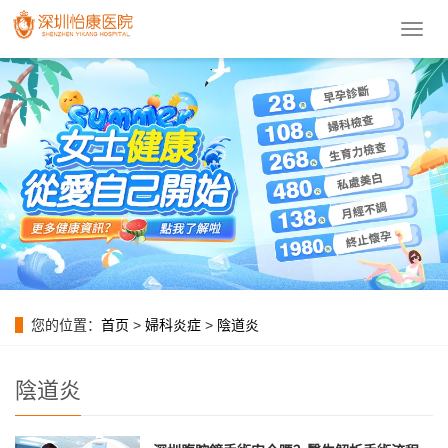
導
航
菜
單
您的位置：
首页
>
婦科炎症
>
陰道炎
陰道炎