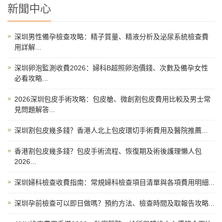
新聞中心
深圳男性備孕檢查攻略：精子質量、精液分析及泌尿系統檢查費
用詳解...
深圳卵泡監測收費2026：婦科B超照卵泡價錢、次數及備孕女性
必看攻略...
2026深圳包皮手術攻略：包皮槍、微創割包皮費用比較及男士常
見問題解答...
深圳割包皮幾多錢？香港人北上包皮環切手術費用及醫院推薦...
香港割包皮幾多錢？包皮手術流程、恢復期及術後護理懶人包
2026...
深圳婦科檢查收費指南：常規婦科檢查項目清單與各項費用明細...
深圳孕前檢查可以即日做嗎？預約方法、檢查時間及取報告攻略...