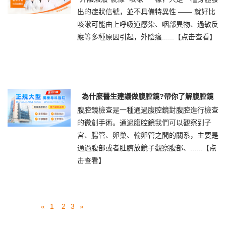
出的症狀信號，並不具備特異性 —— 就好比
咳嗽可能由上呼吸道感染、咽部異物、過敏反
應等多種原因引起，外陰瘙......
【点击查看】
為什麼醫生建議做腹腔鏡?帶你了解腹腔鏡
腹腔鏡檢查是一種通過腹腔鏡對腹腔進行檢查
的微創手術。通過腹腔鏡我們可以觀察到子
宮、腸管、卵巢、輸卵管之間的關系，主要是
通過腹部或者肚臍放鏡子觀察腹部、......
【点
击查看】
«
1
2
3
»