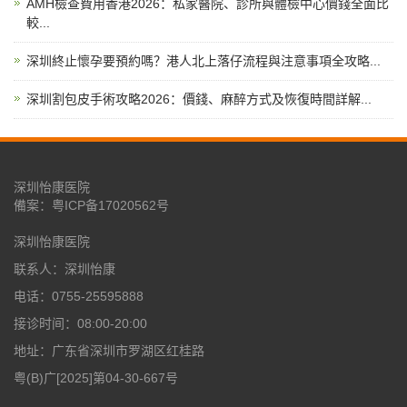
AMH檢查費用香港2026：私家醫院、診所與體檢中心價錢全面比
較...
深圳終止懷孕要預約嗎？港人北上落仔流程與注意事項全攻略...
深圳割包皮手術攻略2026：價錢、麻醉方式及恢復時間詳解...
深圳怡康医院
備案：
粤ICP备17020562号
深圳怡康医院
联系人：深圳怡康
电话：0755-25595888
接诊时间：08:00-20:00
地址：广东省深圳市罗湖区红桂路
粤(B)广[2025]第04-30-667号