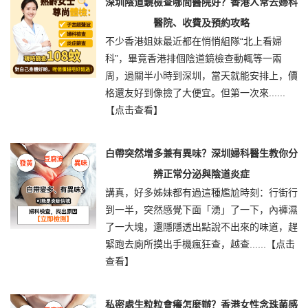
深圳陰道鏡檢查哪間醫院好？香港人常去婦科
醫院、收費及預約攻略
不少香港姐妹最近都在悄悄組隊“北上看婦
科”，畢竟香港排個陰道鏡檢查動輒等一兩
周，過關半小時到深圳，當天就能安排上，價
格還友好到像撿了大便宜。但第一次來......
【点击查看】
白帶突然增多兼有異味？深圳婦科醫生教你分
辨正常分泌與陰道炎症
講真，好多姊妹都有過這種尷尬時刻：行街行
到一半，突然感覺下面「湧」了一下，內褲濕
了一大塊，還隱隱透出點說不出來的味道，趕
緊跑去廁所摸出手機瘋狂查，越查......
【点击
查看】
私密處生粒粒會癢怎麼辦？香港女性念珠菌感