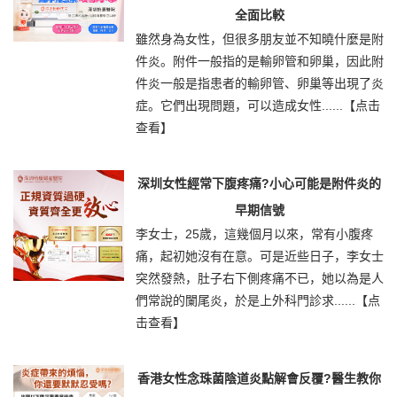
全面比較
雖然身為女性，但很多朋友並不知曉什麼是附
件炎。附件一般指的是輸卵管和卵巢，因此附
件炎一般是指患者的輸卵管、卵巢等出現了炎
症。它們出現問題，可以造成女性......
【点击
查看】
深圳女性經常下腹疼痛?小心可能是附件炎的
早期信號
李女士，25歲，這幾個月以來，常有小腹疼
痛，起初她沒有在意。可是近些日子，李女士
突然發熱，肚子右下側疼痛不已，她以為是人
們常說的闌尾炎，於是上外科門診求......
【点
击查看】
香港女性念珠菌陰道炎點解會反覆?醫生教你