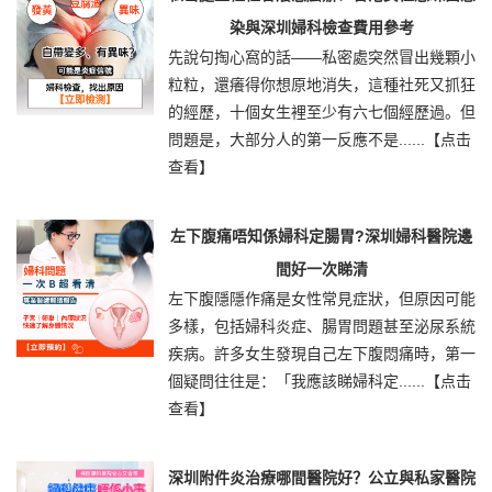
染與深圳婦科檢查費用參考
先說句掏心窩的話——私密處突然冒出幾顆小
粒粒，還癢得你想原地消失，這種社死又抓狂
的經歷，十個女生裡至少有六七個經歷過。但
問題是，大部分人的第一反應不是......
【点击
查看】
左下腹痛唔知係婦科定腸胃?深圳婦科醫院邊
間好一次睇清
左下腹隱隱作痛是女性常見症狀，但原因可能
多樣，包括婦科炎症、腸胃問題甚至泌尿系統
疾病。許多女生發現自己左下腹悶痛時，第一
個疑問往往是：「我應該睇婦科定......
【点击
查看】
深圳附件炎治療哪間醫院好？公立與私家醫院