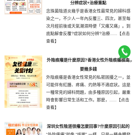
分辨症狀+治療重點
念珠菌陰道炎幾乎是香港女性最常見的婦科感
染之一，不少人一年內反覆三、四次，甚至每
次月經前後或天氣潮濕時便「又癢又痛」。到
底點解會反覆?症狀如何分辨?治療......
【点击
查看】
外陰痕癢是什麼原因?香港女性外陰痕癢檢查
要幾多錢
外陰痕癢是香港女性常見的私密困擾之一，並
可能伴有紅腫、疼痛、灼熱等不適症狀。這是
一種常見的婦科問題，由多種原因引起，嚴重
時會影響日常生活和工作。那麼，......
【点击
查看】
深圳女性陰道很癢怎麼回事?什麼原因引起的
“外陰瘙癢”就像 “咳嗽” 一樣，只是一種身體發