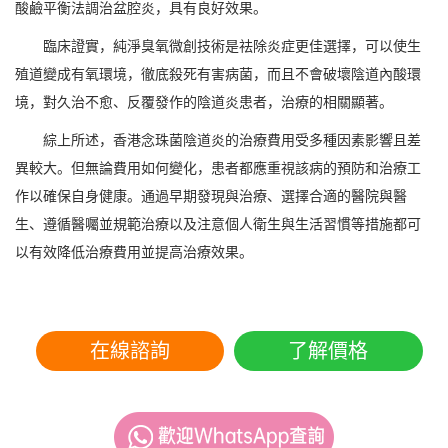
酸鹼平衡法調治盆腔炎，具有良好效果。
臨床證實，純淨臭氧微創技術是祛除炎症更佳選擇，可以使生
殖道變成有氧環境，徹底殺死有害病菌，而且不會破壞陰道內酸環
境，對久治不愈、反覆發作的陰道炎患者，治療的相關顯著。
綜上所述，香港念珠菌陰道炎的治療費用受多種因素影響且差
異較大。但無論費用如何變化，患者都應重視該病的預防和治療工
作以確保自身健康。通過早期發現與治療、選擇合適的醫院與醫
生、遵循醫囑並規範治療以及注意個人衛生與生活習慣等措施都可
以有效降低治療費用並提高治療效果。
在線諮詢
了解價格