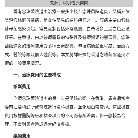
来源：深圳怡康醫院
香港念珠菌陰道炎治療一般多少錢？念珠菌陰道炎，又稱外陰
陰道假絲酵母菌病，是女性常見的婦科疾病之一。該病主要由假絲
酵母菌感染引起，常見症狀包括外陰瘙癢、白帶增多且呈白色豆渣
樣等。在香港，由於醫療體系的特殊性及醫療資源的豐富性，念珠
菌陰道炎的治療費用受多種因素影響，包括病情嚴重程度、治療方
式、醫院等級及個人體質等。本文將詳細探討香港念珠菌陰道炎治
療的一般費用情況。
一、治療費用的主要構成
診斷費用
治療念珠菌陰道炎的第一步是明確診斷。在香港，患者通常需
要前往婦科診所或醫院進行婦科檢查，並化驗白帶常規。這些檢查
費用根據醫院等級和檢查項目的不同而有所差異，但一般較為合
理，不會對患者造成過大經濟負擔。
藥物費用