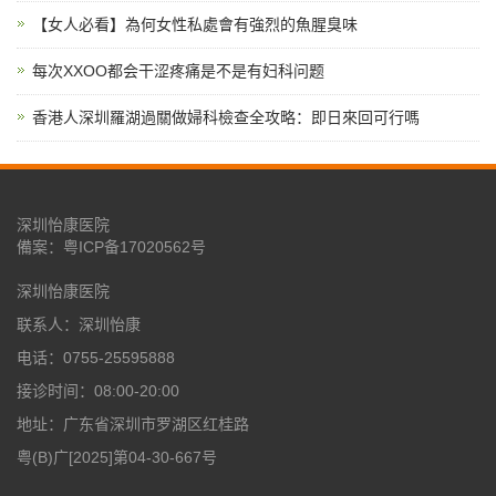
【女人必看】為何女性私處會有強烈的魚腥臭味
每次XXOO都会干涩疼痛是不是有妇科问题
香港人深圳羅湖過關做婦科檢查全攻略：即日來回可行嗎
深圳怡康医院
備案：
粤ICP备17020562号
深圳怡康医院
联系人：深圳怡康
电话：0755-25595888
接诊时间：08:00-20:00
地址：广东省深圳市罗湖区红桂路
粤(B)广[2025]第04-30-667号