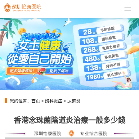
導
航
菜
單
您的位置：
首页
>
婦科炎症
>
尿道炎
香港念珠菌陰道炎治療一般多少錢