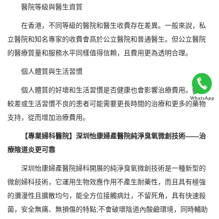
醫院等級與醫生資質
在香港，不同等級的醫院和醫生收費存在差異。一般來說，私
立醫院和知名專家的收費會高於公立醫院和普通醫生。但公立醫院
的醫療質量和服務水平同樣值得信賴，且費用更為透明合理。
個人體質與生活習慣
個人體質的好壞和生活習慣是否健康也會影響治療費用。體質
較差或生活習慣不良的患者可能需要更長時間的治療和更多的藥物
支持，從而增加治療費用。
【專業婦科醫院】深圳怡康婦產醫院純淨臭氧微創技術——治
療陰道炎更可靠
深圳怡康婦產醫院婦科開展的純淨臭氧微創技術是一種新型的
微創婦科技術，它運用生物效應作用不產生耐藥性，而且具有極強
的瀰漫性且擴散均勻，能全方位接觸病灶，不留死角，具有快速殺
菌，安全無痛、無損傷的特點;不會破壞陰道內酸鹼環境，同時輔助