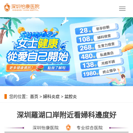
導
航
菜
單
您的位置：
首页
>
婦科炎症
>
盆腔炎
深圳羅湖口岸附近看婦科邊度好