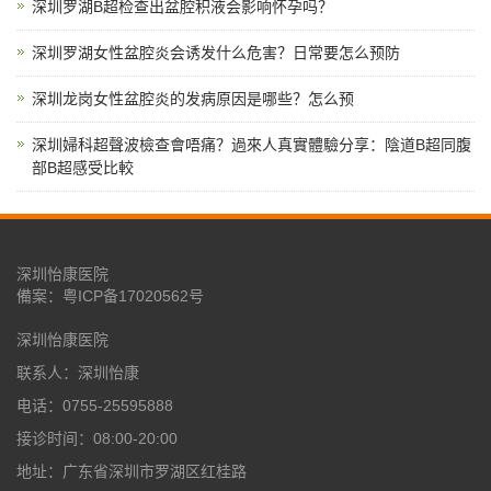
深圳罗湖B超检查出盆腔积液会影响怀孕吗？
深圳罗湖女性盆腔炎会诱发什么危害？日常要怎么预防
深圳龙岗女性盆腔炎的发病原因是哪些？怎么预
深圳婦科超聲波檢查會唔痛？過來人真實體驗分享：陰道B超同腹
部B超感受比較
深圳怡康医院
備案：
粤ICP备17020562号
深圳怡康医院
联系人：深圳怡康
电话：0755-25595888
接诊时间：08:00-20:00
地址：广东省深圳市罗湖区红桂路