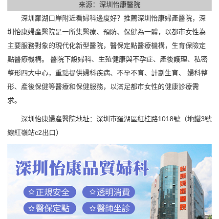
来源：深圳怡康醫院
深圳羅湖口岸附近看婦科邊度好？推薦深圳怡康婦產醫院，深
圳怡康婦產醫院是一所集醫療、預防、保健為一體，以都市女性為
主要服務對象的現代化新型醫院，醫保定點醫療機構，生育保險定
點醫療機構。 醫院下設婦科、生殖健康與不孕症、產後護理、私密
整形四大中心，重點提供婦科疾病、不孕不育、計劃生育、 婦科整
形、產後保健等醫療和保健服務，以滿足都市女性的健康診療需
求。
深圳怡康婦產醫院地址：深圳市羅湖區紅桂路1018號（地鐵3號
線紅嶺站c2出口）