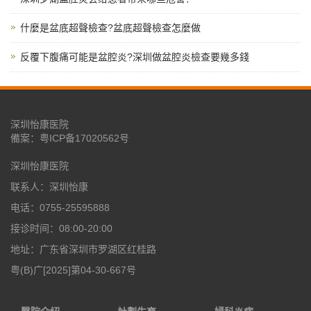
什麼是盆底超聲檢查?盆底超聲檢查怎麼做
反覆下腹痛可能是盆腔炎?深圳做盆腔炎檢查要幾多錢
深圳怡康医院
備案：
粤ICP备17020562号
深圳怡康医院
联系人：深圳怡康
电话：0755-25595888
接诊时间：08:00-20:00
地址：广东省深圳市罗湖区红桂路
粤(B)广[2025]第04-30-667号