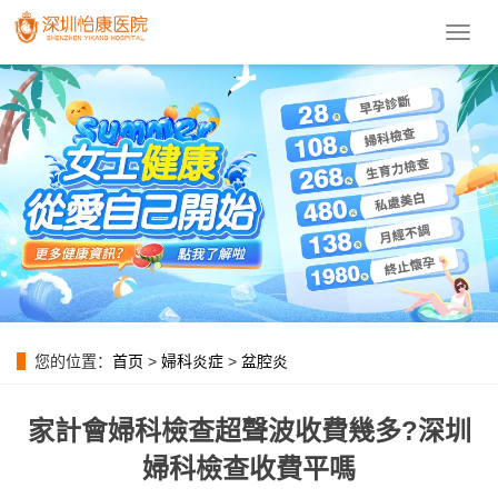
導
航
菜
單
您的位置：
首页
>
婦科炎症
>
盆腔炎
家計會婦科檢查超聲波收費幾多?深圳
婦科檢查收費平嗎