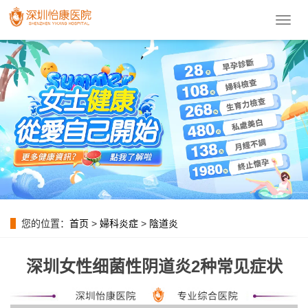
導
航
菜
單
您的位置：
首页
>
婦科炎症
>
陰道炎
深圳女性细菌性阴道炎2种常见症状