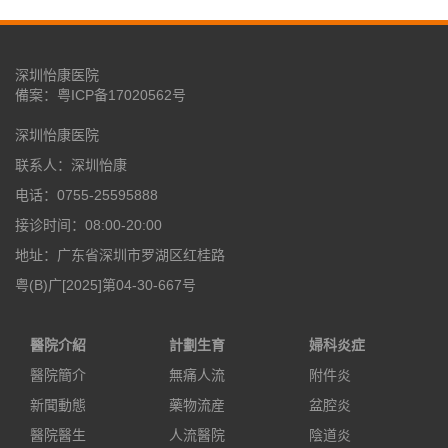
深圳怡康医院
備案：
粤ICP备17020562号
深圳怡康医院
联系人：深圳怡康
电话：0755-25595888
接诊时间：08:00-20:00
地址：广东省深圳市罗湖区红桂路
粤(B)广[2025]第04-30-667号
醫院介紹
計劃生育
婦科炎症
醫院簡介
無痛人流
附件炎
新聞動態
藥物流産
盆腔炎
醫院醫生
人流醫院
陰道炎