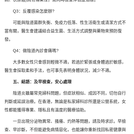
Q3：反覆感染怎麼辦?
可能與陰道菌群失衡、免疫力低落、性生活衛生或清潔方式不
當有關，醫生會建議結合益生菌、生活方式調整與藥物來預防復
發。
Q4：做陰道內診會痛嗎?
大多數女性只會感到輕微不適，若過於緊張或身體過於敏感，
醫生會採取柔和手法，也可事先表明身體狀況，減少不適。
五、結語：及早檢查，安心處理
陰道炎雖屬常見婦科問題，但症狀相似、成因不同，切勿自行
判斷或延誤治療。在香港，無論是私家婦科診所還是公營系統，女
性都能獲得專業、隱私且有溫度的醫療協助。
一旦出現分泌物異常、搔癢、灼熱等問題，請及時求診。早檢
查、早診斷，不但能避免病情惡化，也能讓你重新找回私密健康與