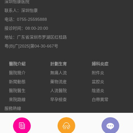
深圳怡康医院
联系人：深圳怡康
电话：0755-25595888
接诊时间：08:00-20:00
地址：广东省深圳市罗湖区红桂路
粤(B)广[2025]第04-30-667号
醫院介紹
計劃生育
婦科炎症
醫院簡介
無痛人流
附件炎
新聞動態
藥物流産
盆腔炎
醫院醫生
人流醫院
陰道炎
來院路線
早孕檢查
白帶異常
服務熱線
0755-25595888