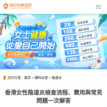
導
航
菜
單
您的位置：
首页
>
婦科炎症
>
陰道炎
香港女性陰道炎檢查流程、費用與常見
問題一次解答