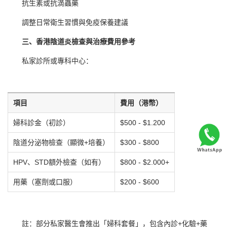
抗生素或抗滴蟲藥
調整日常衛生習慣與免疫保養建議
三、香港陰道炎檢查與治療費用參考
私家診所或專科中心：
項目
費用（港幣）
婦科診金（初診）
$500 - $1.200
陰道分泌物檢查（顯微+培養）
$300 - $800
HPV、STD額外檢查（如有）
$800 - $2.000+
用藥（塞劑或口服）
$200 - $600
註：部分私家醫生會推出「婦科套餐」，包含內診+化驗+藥