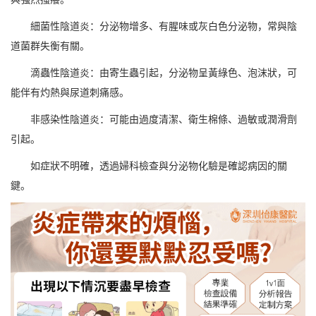
細菌性陰道炎：分泌物增多、有腥味或灰白色分泌物，常與陰
道菌群失衡有關。
滴蟲性陰道炎：由寄生蟲引起，分泌物呈黃綠色、泡沫狀，可
能伴有灼熱與尿道刺痛感。
非感染性陰道炎：可能由過度清潔、衛生棉條、過敏或潤滑劑
引起。
如症狀不明確，透過婦科檢查與分泌物化驗是確認病因的關
鍵。