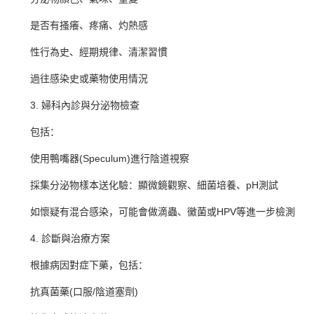
是否有搔癢、疼痛、灼熱感
性行為史、經期規律、清潔習慣
過往感染史或藥物使用情況
3. 婦科內診與分泌物檢查
包括：
使用鴨嘴器(Speculum)進行陰道視察
採集分泌物樣本送化驗：顯微鏡觀察、細菌培養、pH測試
如懷疑有混合感染，可能會做滴蟲、黴菌或HPV等進一步檢測
4. 診斷與治療方案
根據病因對症下藥，包括：
抗真菌藥(口服/陰道塞劑)