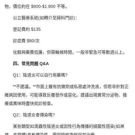
物，價位約在 $800-$1.800 不等。
公立醫療系統(如轉介至婦科門診)：
登記費約 $135
診症費 $80/次
化驗與藥費低廉，但需輪候時間，一般非緊急可等數週以上。
四、常見問題 Q&A
Q1：陰道炎可以自行用藥嗎?
**不建議。**市面上雖有抗黴劑或私密處沖洗液，但若非針對正
確病因使用，可能導致反覆發作或惡化。建議出現異常分泌物、搔
癢或異味時盡快就診檢查。
Q2：陰道炎會傳染嗎?
某些類型如滴蟲性陰道炎或因性行為傳播的細菌性感染(如淋
病、衣原體)具有傳染性，需同時檢查伴侶並治療。