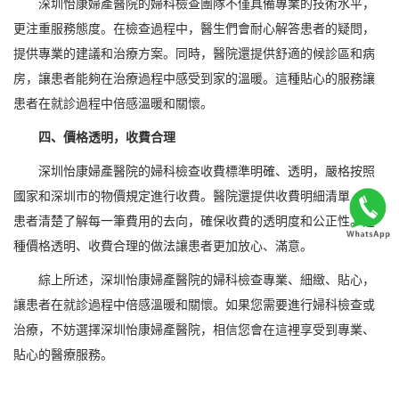
深圳怡康婦產醫院的婦科檢查團隊不僅具備專業的技術水平，
更注重服務態度。在檢查過程中，醫生們會耐心解答患者的疑問，
提供專業的建議和治療方案。同時，醫院還提供舒適的候診區和病
房，讓患者能夠在治療過程中感受到家的溫暖。這種貼心的服務讓
患者在就診過程中倍感溫暖和關懷。
四、價格透明，收費合理
深圳怡康婦產醫院的婦科檢查收費標準明確、透明，嚴格按照
國家和深圳市的物價規定進行收費。醫院還提供收費明細清單，讓
患者清楚了解每一筆費用的去向，確保收費的透明度和公正性。這
種價格透明、收費合理的做法讓患者更加放心、滿意。
綜上所述，深圳怡康婦產醫院的婦科檢查專業、細緻、貼心，
讓患者在就診過程中倍感溫暖和關懷。如果您需要進行婦科檢查或
治療，不妨選擇深圳怡康婦產醫院，相信您會在這裡享受到專業、
貼心的醫療服務。