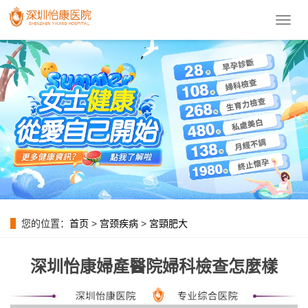
導
航
菜
單
您的位置：
首页
>
宫颈疾病
>
宮頸肥大
深圳怡康婦產醫院婦科檢查怎麼樣