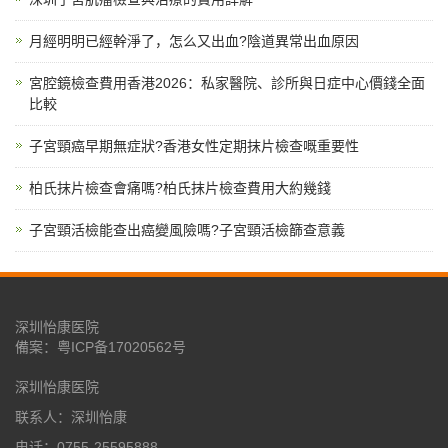
月經明明已經幹淨了，怎么又出血?陰道異常出血原因
宮腔鏡檢查費用香港2026：私家醫院、診所與日症中心價錢全面
比較
子宮頸癌早期無症狀?香港女性定期抹片檢查嘅重要性
柏氏抹片檢查會痛嗎?柏氏抹片檢查費用大約幾錢
子宮頸活檢能查出癌變風險嗎?子宮頸活檢篩查意義
深圳怡康医院
備案：
粤ICP备17020562号
深圳怡康医院
联系人：深圳怡康
电话：0755-25595888