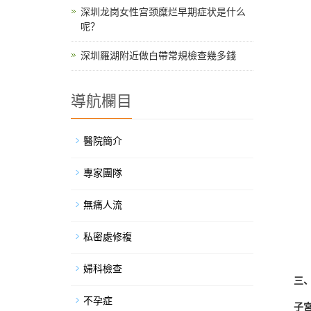
深圳龙岗女性宫颈糜烂早期症状是什么
呢？
深圳羅湖附近做白帶常規檢查幾多錢
導航欄目
醫院簡介
專家團隊
無痛人流
私密處修複
婦科檢查
三、子
不孕症
子宮頸