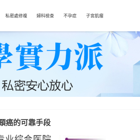
私密處修複
婦科檢查
不孕症
子宮肌瘤
頸癌的可靠手段