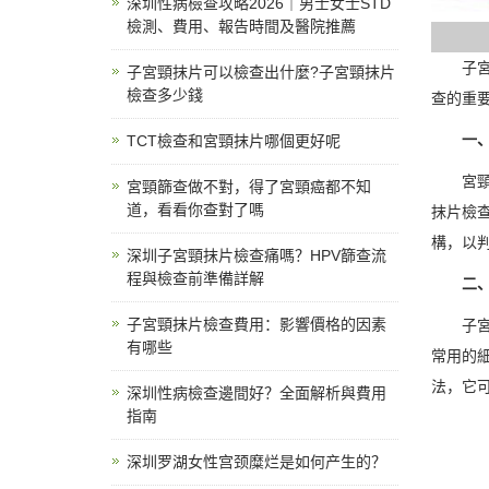
深圳性病檢查攻略2026｜男士女士STD
檢測、費用、報告時間及醫院推薦
子宮頸
子宮頸抹片可以檢查出什麼?子宮頸抹片
檢查多少錢
查的重
一、子
TCT檢查和宮頸抹片哪個更好呢
宮頸癌
宮頸篩查做不對，得了宮頸癌都不知
道，看看你查對了嗎
抹片檢
構，以
深圳子宮頸抹片檢查痛嗎？HPV篩查流
程與檢查前準備詳解
二、子
子宮頸抹片檢查費用：影響價格的因素
子宮頸
有哪些
常用的
法，它
深圳性病檢查邊間好？全面解析與費用
指南
深圳罗湖女性宫颈糜烂是如何产生的？