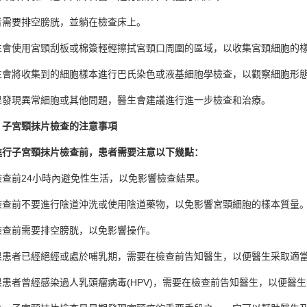
要排空膀胱，並躺在檢查床上。
使用宮頸刮板或棉簽輕輕擦拭宮頸口周圍的區域，以收集宮頸細胞的
將收集到的細胞樣本進行巴氏染色或液基細胞學檢查，以觀察細胞形態
現異常細胞或其他問題，醫生會建議進行進一步檢查和治療。
宮頸抹片檢查的注意事項
子宮頸抹片檢查前，患者需要注意以下幾點：
前24小時內避免性生活，以免影響檢查結果。
前不要進行陰道沖洗或使用陰道藥物，以免影響宮頸細胞的樣本質量
前需要排空膀胱，以免影響操作。
者已經絕經或處於哺乳期，需要在檢查前告知醫生，以便醫生采取適當
者曾經感染過人乳頭瘤病毒(HPV)，需要在檢查前告知醫生，以便醫生