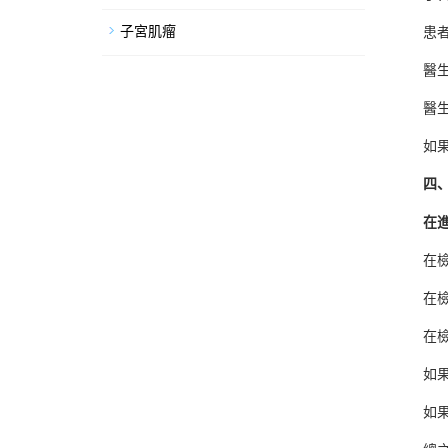
子宮肌瘤
患者需
醫生會
醫生會
如果發
四、子
在進行
在檢查
在檢查
在檢查
如果患
如果患