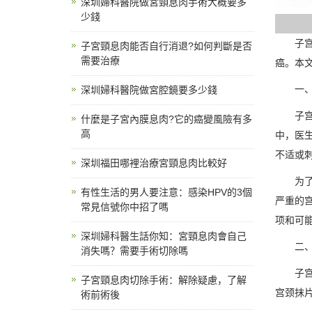
深圳婦科醫院做宮頸息肉手術大概要多
少錢
子
子宮頸息肉能否自行消退?如何判斷是否
需要治療
癌。本
一
深圳婦科醫院做宮腔鏡要多少錢
子
什麼是子宮內膜息肉?它的癌變風險有多
高
中，医
不适或
深圳福田哪裡治療宮頸息肉比較好
为
有性生活的男人要注意：感染HPV的3個
严重的
常見信號你中招了嗎
项和可
深圳婦科醫生話你知：宮頸息肉會自己
二
消失嗎？需要手術切除嗎
子
子宮頸息肉切除手術：解除疑慮，了解
宫颈抹
術前術後