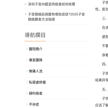
子
深圳子宮內膜息肉檢查如何收費
性，医
子宮頸癌前病變有哪些症狀?2025子宮
三
頸癌篩查方法指南
在
導航欄目
避
不
醫院簡介
穿
專家團隊
四
無痛人流
子
结果异
私密處修複
五
婦科檢查
子
不孕症
应该了