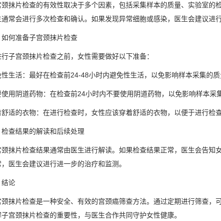
宫颈抹片检查的有效性取决于多个因素，包括采集样本的质量、实验室的
生通常会进行多次检查和确认。如果发现异常细胞或感染，医生会建议进
、如何准备子宫颈抹片检查
进行子宫颈抹片检查之前，女性需要做好以下准备：
免性生活：最好在检查前24-48小时内避免性生活，以免影响样本采集的质
要使用阴道药物：在检查前24小时内不要使用阴道药物，以免影响样本采
着舒适的衣物：在进行检查时，女性应该穿着舒适的衣物，以便于进行检
、检查结果的解读和后续处理
宫颈抹片检查结果通常由医生进行解读。如果检查结果正常，医生会告知
常，医生会建议进行进一步的治疗和监测。
、结论
宫颈抹片检查是一种安全、有效的宫颈癌筛查方法。通过定期进行筛查，
解子宫颈抹片检查的重要性，与医生合作共同守护女性健康。