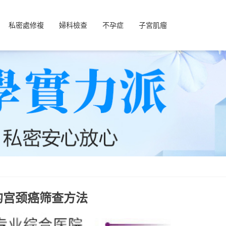
私密處修複
婦科檢查
不孕症
子宮肌瘤
的宫颈癌筛查方法