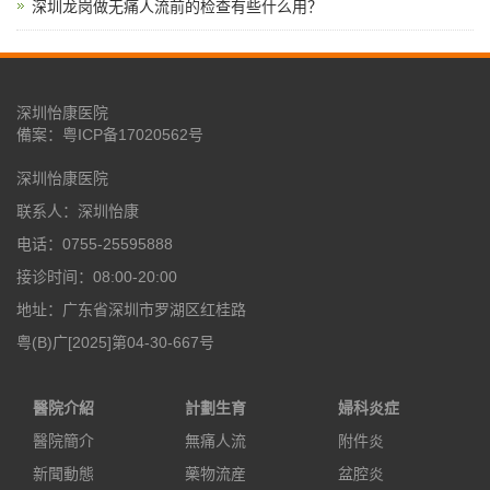
深圳龙岗做无痛人流前的检查有些什么用？
深圳怡康医院
備案：
粤ICP备17020562号
深圳怡康医院
联系人：深圳怡康
电话：0755-25595888
接诊时间：08:00-20:00
地址：广东省深圳市罗湖区红桂路
粤(B)广[2025]第04-30-667号
醫院介紹
計劃生育
婦科炎症
醫院簡介
無痛人流
附件炎
新聞動態
藥物流産
盆腔炎