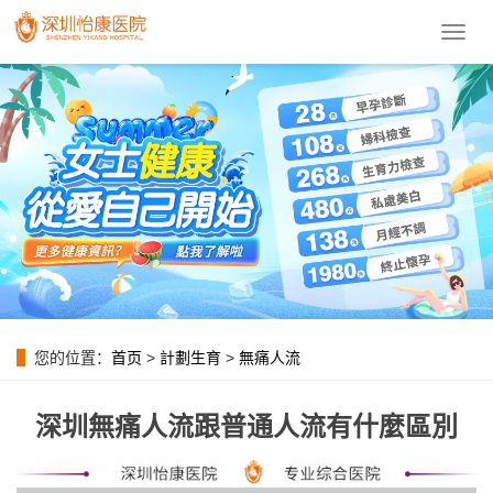
導
航
菜
單
您的位置：
首页
>
計劃生育
>
無痛人流
深圳無痛人流跟普通人流有什麼區別