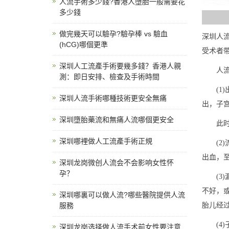
人流手術多少錢?香港人墮胎一般需要花
多少錢
做完幾天可以驗孕?驗孕棒 vs 驗血
深圳人
(hCG)哪個更準
受术者
深圳人工流產手術要幾多錢？香港人親
人流后
測：即日安排、檢查及手術時間
(1)
深圳人流手術哪種技術更安全無痛
出，子
深圳墮胎藥流和無痛人流哪個更安全
此时应
深圳哪裡做人工流產手術正規
(2)
出血，
深圳龙岗微创人流会不会影响女性怀
孕？
(3)
不好，
深圳哪裏可以做人流?哪些醫院提供人流
服務
胎儿经
(4)
深圳龙岗选择做人流手术前女性要注意