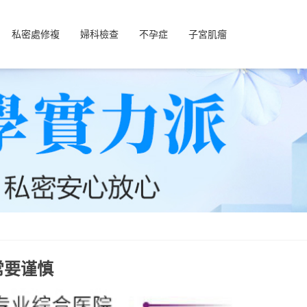
私密處修複
婦科檢查
不孕症
子宮肌瘤
常要谨慎