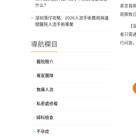
什么?
甚至昏
观察数
深圳落仔攻略：2026人流手術費用與邊
間醫院人流手術專業
【温馨
者只需
導航欄目
行问答
醫院簡介
專家團隊
無痛人流
私密處修複
婦科檢查
不孕症