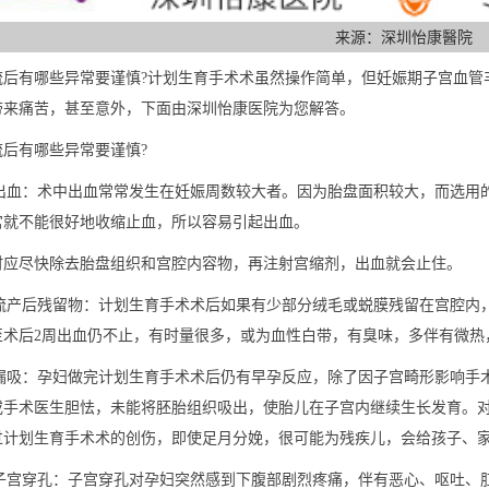
来源：深圳怡康醫院
流后有哪些异常要谨慎?计划生育手术术虽然操作简单，但妊娠期子宫血管
带来痛苦，甚至意外，下面由深圳怡康医院为您解答。
有哪些异常要谨慎?
出血：术中出血常常发生在妊娠周数较大者。因为胎盘面积较大，而选用
宫就不能很好地收缩止血，所以容易引起出血。
尽快除去胎盘组织和宫腔内容物，再注射宫缩剂，出血就会止住。
流产后残留物：计划生育手术术后如果有少部分绒毛或蜕膜残留在宫腔内
至术后2周出血仍不止，有时量很多，或为血性白带，有臭味，多伴有微热
漏吸：孕妇做完计划生育手术术后仍有早孕反应，除了因子宫畸形影响手
或手术医生胆怯，未能将胚胎组织吸出，使胎儿在子宫内继续生长发育。
过计划生育手术术的创伤，即使足月分娩，很可能为残疾儿，会给孩子、
子宫穿孔：子宫穿孔对孕妇突然感到下腹部剧烈疼痛，伴有恶心、呕吐、