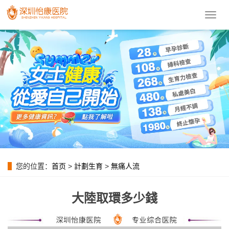
導
航
菜
單
您的位置：
首页
>
計劃生育
>
無痛人流
大陸取環多少錢