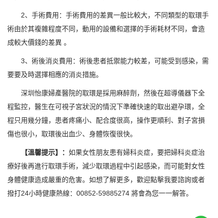
2、手術費用：手術費用的差異一般比較大，不同類型的取環手
術由於其複雜程度不同，動用的設備和選擇的手術耗材不同，會造
成較大價錢的差異 。
3、術後消炎費用：術後患者抵禦能力較差，可能受到感染，需
要要及時選擇相應的消炎措施。
深圳怡康婦產醫院的取環是採用麻醉劑，然後在超導儀器下全
程監控，醫生在可視子宮狀況的情況下準確快速的取出避孕環，全
程只用幾分鐘，患者疼痛小、配合度很高，操作更順利、對子宮損
傷也很小，取環後出血少、身體恢復很快。
【溫馨提示】：
如果女性朋友患有婦科炎症，要把婦科炎症治
療好後再進行取環手術，減少取環過程中引起感染，而可能對女性
身體健康造成嚴重的危害。如想了解更多，歡迎點擊我要諮詢或者
撥打24小時健康熱線：00852-59885274 將會為您一一解答。