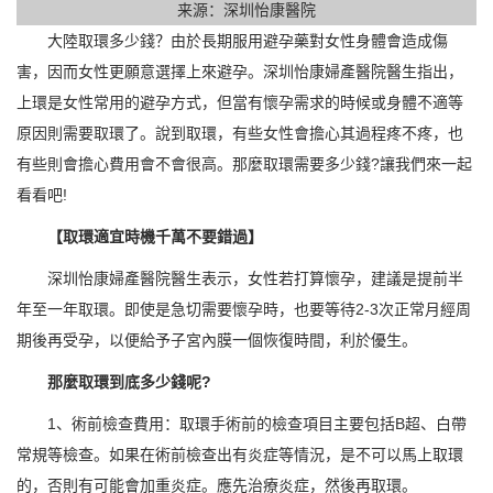
来源：深圳怡康醫院
大陸取環多少錢？由於長期服用避孕藥對女性身體會造成傷
害，因而女性更願意選擇上來避孕。深圳怡康婦產醫院醫生指出，
上環是女性常用的避孕方式，但當有懷孕需求的時候或身體不適等
原因則需要取環了。說到取環，有些女性會擔心其過程疼不疼，也
有些則會擔心費用會不會很高。那麼取環需要多少錢?讓我們來一起
看看吧!
【取環適宜時機千萬不要錯過】
深圳怡康婦產醫院醫生表示，女性若打算懷孕，建議是提前半
年至一年取環。即使是急切需要懷孕時，也要等待2-3次正常月經周
期後再受孕，以便給予子宮內膜一個恢復時間，利於優生。
那麼取環到底多少錢呢?
1、術前檢查費用：取環手術前的檢查項目主要包括B超、白帶
常規等檢查。如果在術前檢查出有炎症等情況，是不可以馬上取環
的，否則有可能會加重炎症。應先治療炎症，然後再取環。