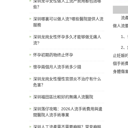
深圳龙华女性做人工流产费用都包括哪
些？
流
深圳哪裏可以做人流?哪些醫院提供人流
服務
做人流
1
深圳龙岗女性怀孕多久才能够做无痛人
流?
2
怀孕初期药物终止怀孕
止妊娠
個手術費
懷孕兩個月人流手術多少錢
身體傷害
深圳龙岗女性慢性宫颈炎不治疗有什么
危害？
深圳福田區比較好的無痛人流醫院
深圳落仔攻略：2026人流手術費用與邊
間醫院人流手術專業
深圳人工流產需不需要麻醉？常見麻醉