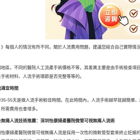
》》每個人的情況有所不同，關於人流費用問題，建議您結合自己實際情
。
個地區，不同的醫院人工流產手術價格不等，其差異主要是由手術檢查項
性手術材料、人流手術環節是否完整等等的。
流適宜時間
孕35-55天是做人流手術較佳時間。在此時間內，人流手術越早就越簡單
。所需費用也會增多。
全無痛人流技術推薦：深圳怡康婦產醫院微管可視無痛人流術
圳怡康婦產醫院微管可視無痛人流是採用一次性的微軟管型套來終止妊娠