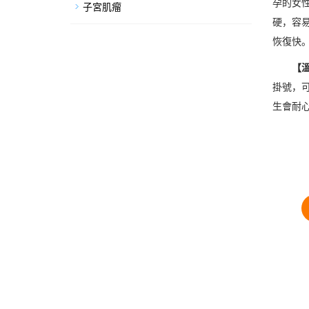
孕的女
子宮肌瘤
硬，容
恢復快
【
掛號，
生會耐心