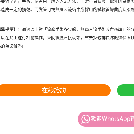
性要儘早進行手術，倘若用一般的人流方法，非常容易漏吸。此外因為很
易造成一定的損傷。而微管可視無痛人流術中所採用的微軟管彎曲度及柔
。
溫馨提示】：
通過以上對「流產手術多少錢，無痛人流手術收費標準」的
可以在網上進行相關操作，來院後便直接就診，省去掛號排長隊的煩惱;如
的為您解答!
在線諮詢