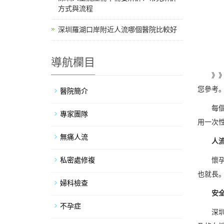
方式與流程
深圳羅湖口岸附近人流哪個醫院比較好
導航欄目
》
您參考
醫院簡介
每
專家團隊
用一次
無痛人流
人
私密處修複
懷
也就長
婦科檢查
安
不孕症
深