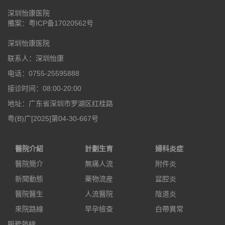
深圳怡康医院
備案：
粤ICP备17020562号
深圳怡康医院
联系人：深圳怡康
电话：0755-25595888
接诊时间：08:00-20:00
地址：广东省深圳市罗湖区红桂路
粤(B)广[2025]第04-30-667号
醫院介紹
計劃生育
婦科炎症
醫院簡介
無痛人流
附件炎
新聞動態
藥物流産
盆腔炎
醫院醫生
人流醫院
陰道炎
來院路線
早孕檢查
白帶異常
服務熱線