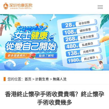
導
航
菜
單
您的位置：
首页
>
計劃生育
>
無痛人流
香港終止懷孕手術收費貴嗎？終止懷孕
手術收費幾多