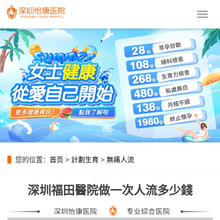
導
航
菜
單
您的位置：
首页
>
計劃生育
>
無痛人流
深圳福田醫院做一次人流多少錢