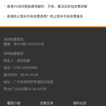
香港VS深圳墮胎費用解析：手術、藥流及附加收費詳解
香港終止懷孕手術收費貴嗎？終止懷孕手術收費幾多
深圳怡康医院
備案：
粤ICP备17020562号
深圳怡康医院
联系人：深圳怡康
电话：0755-25595888
接诊时间：08:00-20:00
地址：广东省深圳市罗湖区红桂路
粤(B)广[2025]第04-30-667号
醫院介紹
計劃生育
婦科炎症