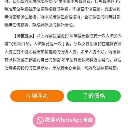
術。它在國內采用極細極軟的3毫米納米可視微管，在可視操作下，
精准定位孕囊著床位置輕松吸取孕囊，不擴宮不傷宮頸，真正做到
無傷害和保住產權，術中采用微管處理技術，全程微管的同時對身
體無任何影響，輕松解除您的意外煩惱。
【溫馨提示】
以上內容就是關於“深圳福田醫院做一次人流多少
錢”的相關介紹，人流畢竟是一次手術，所以女性朋友們在選擇微管
人流之前不能太看重某些醫院的低價人流，如果人流不好，術後會
有很多並發症影響到自己的身體!如果您有更多婦科方面疑問，歡迎
免費咨詢我們的在線專家，專家將全心全意、竭誠為您解答疑惑。
在線諮詢
了解價格