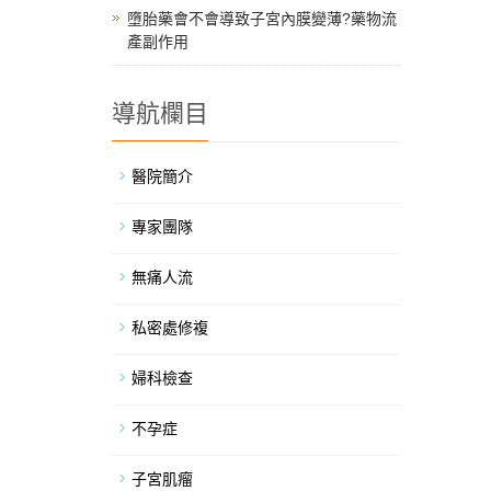
墮胎藥會不會導致子宮內膜變薄?藥物流
產副作用
導航欄目
醫院簡介
專家團隊
無痛人流
私密處修複
婦科檢查
不孕症
子宮肌瘤