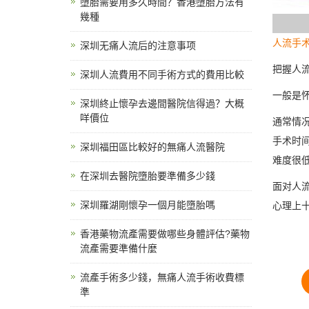
墮胎需要用多久時間？香港墮胎方法有
幾種
人流手
深圳无痛人流后的注意事项
把握人
深圳人流費用不同手術方式的費用比較
一般是怀
深圳終止懷孕去邊間醫院信得過？大概
咩價位
通常情
手术时
深圳福田區比較好的無痛人流醫院
难度很
在深圳去醫院墮胎要準備多少錢
面对人
深圳羅湖剛懷孕一個月能墮胎嗎
心理上
香港藥物流產需要做哪些身體評估?藥物
流產需要準備什麼
流產手術多少錢，無痛人流手術收費標
準