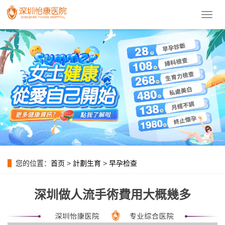
導
航
菜
單
您的位置：
首页
>
計劃生育
>
早孕检查
深圳做人流手術費用大概幾多