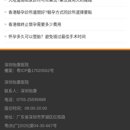
香港驗孕診所邊間好?驗孕方式同診所選擇要點
香港做終止懷孕需要多少費用
怀孕多久可以堕胎？避免错过最佳手术时间
深圳怡康医院
備案：
粤ICP备17020562号
深圳怡康医院
联系人：深圳怡康
电话：0755-25595888
接诊时间：08:00-20:00
地址：广东省深圳市罗湖区红桂路
粤(B)广[2025]第04-30-667号