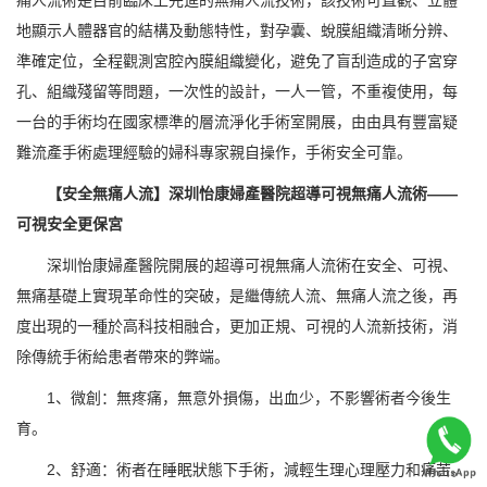
痛人流術是目前臨床上先進的無痛人流技術，該技術可直觀、立體
地顯示人體器官的結構及動態特性，對孕囊、蛻膜組織清晰分辨、
準確定位，全程觀測宮腔內膜組織變化，避免了盲刮造成的子宮穿
孔、組織殘留等問題，一次性的設計，一人一管，不重複使用，每
一台的手術均在國家標準的層流淨化手術室開展，由由具有豐富疑
難流產手術處理經驗的婦科專家親自操作，手術安全可靠。
【安全無痛人流】深圳怡康婦產醫院超導可視無痛人流術——
可視安全更保宮
深圳怡康婦產醫院開展的超導可視無痛人流術在安全、可視、
無痛基礎上實現革命性的突破，是繼傳統人流、無痛人流之後，再
度出現的一種於高科技相融合，更加正規、可視的人流新技術，消
除傳統手術給患者帶來的弊端。
1、微創：無疼痛，無意外損傷，出血少，不影響術者今後生
育。
2、舒適：術者在睡眠狀態下手術，減輕生理心理壓力和痛苦。