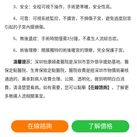
3、安全：全程可視下操作，手術更準確，安全性高。
4、可靠：可視系統監控，不擴宮，不損傷子宮，避免過度刮宮
引起的子宮內膜損傷。
5、無後遺症：手術時間僅需3分鐘，不產生人流綜合症。
6、術後理療：開展獨特的術後暖宮的理療，完全保護子宮。
溫馨提示：
深圳怡康婦產醫院是深圳市意外懷孕援助基地、醫
保定點醫院、生育保險定點醫院，醫院收費是經深圳市物價局審核
通過的，秉承對病人收費合理、公開、透明化，做到明明白白消
費，清清楚楚看病。如有需要，您可以點擊
【在線諮詢】
，了解更
多無痛人流相關事宜。
在線諮詢
了解價格