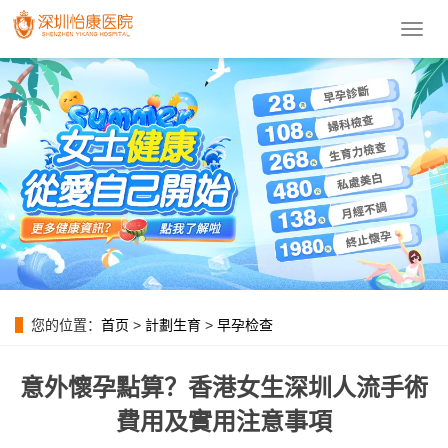
導
航
菜
單
您的位置：
首页
>
計劃生育
>
早孕检查
意外懷孕點算？香港女生深圳人流手術
費用及實用注意事項