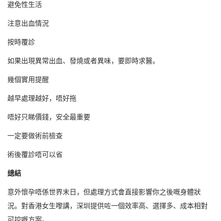
避免性生活
注意出血情況
按時覆診
如果出現異常出血、發燒或者異味，要即時求醫。
幾個實用提醒
越早處理越好，唔好拖
唔好只睇價錢，安全最重要
一定要做術前檢查
術後覆診唔可以省
總結
意外懷孕唔係世界末日，但處理方式會直接影響你之後嘅身體狀
況。對香港女生嚟講，深圳提供咗一個效率高、選擇多、成本相對
可控嘅方案。