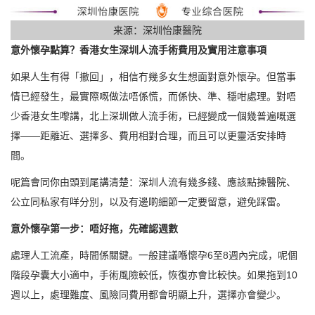
来源：深圳怡康醫院
意外懷孕點算？香港女生深圳人流手術費用及實用注意事項
如果人生有得「撤回」，相信冇幾多女生想面對意外懷孕。但當事
情已經發生，最實際嘅做法唔係慌，而係快、準、穩咁處理。對唔
少香港女生嚟講，北上深圳做人流手術，已經變成一個幾普遍嘅選
擇——距離近、選擇多、費用相對合理，而且可以更靈活安排時
間。
呢篇會同你由頭到尾講清楚：深圳人流有幾多錢、應該點揀醫院、
公立同私家有咩分別，以及有邊啲細節一定要留意，避免踩雷。
意外懷孕第一步：唔好拖，先確認週數
處理人工流產，時間係關鍵。一般建議喺懷孕6至8週內完成，呢個
階段孕囊大小適中，手術風險較低，恢復亦會比較快。如果拖到10
週以上，處理難度、風險同費用都會明顯上升，選擇亦會變少。