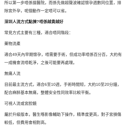
所以第一步唔係搵醫院，而係先做超聲波確認懷孕週數同位置，排
除宮外孕，呢個動作一定唔可以省。
深圳人流方式點揀?唔係越貴越好
常見方式主要有三種，適合唔同階段：
藥物流產
適合49天內早期懷孕，唔需要手術，但成功率唔係百分百，大約有
一成機會流唔乾淨，之後可能要再處理。
無痛人流
目前最主流方式，適合6至10週，手術時間短，大約10至20分鐘，
配合麻醉基本無痛，整體安全性同效率比較平衡。
可視人流或宮腔鏡
屬於升級版本，醫生喺影像輔助下操作，精準度更高，對子宮損傷
較低，但費用會相對高。