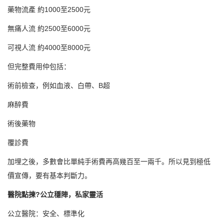
藥物流產 約1000至2500元
無痛人流 約2500至6000元
可視人流 約4000至8000元
但完整費用仲包括：
術前檢查，例如血液、白帶、B超
麻醉費
術後藥物
覆診費
加埋之後，多數會比單純手術費再高幾百至一兩千。所以見到極低
價宣傳，要有基本判斷力。
醫院點揀?公立穩陣，私家靈活
公立醫院：安全、標準化