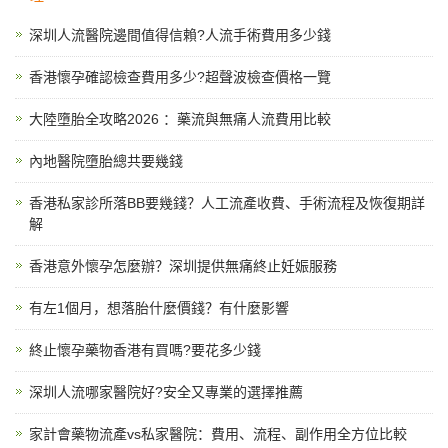
深圳人流醫院邊間值得信賴?人流手術費用多少錢
香港懷孕確認檢查費用多少?超聲波檢查價格一覽
大陸墮胎全攻略2026 ：藥流與無痛人流費用比較
內地醫院墮胎總共要幾錢
香港私家診所落BB要幾錢？人工流產收費、手術流程及恢復期詳
解
香港意外懷孕怎麼辦？深圳提供無痛終止妊娠服務
有左1個月，想落胎什麼價錢？有什麼影響
終止懷孕藥物香港有買嗎?要花多少錢
深圳人流哪家醫院好?安全又專業的選擇推薦
家計會藥物流產vs私家醫院：費用、流程、副作用全方位比較