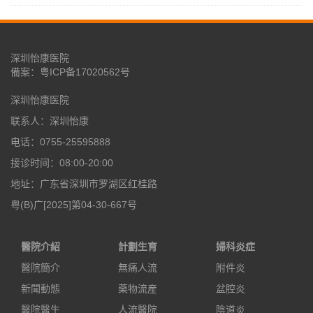
深圳怡康医院
備案：
粤ICP备17020562号
深圳怡康医院
联系人：深圳怡康
电话：0755-25595888
接诊时间：08:00-20:00
地址：广东省深圳市罗湖区红桂路
粤(B)广[2025]第04-30-667号
醫院介紹
計劃生育
婦科炎症
醫院簡介
無痛人流
附件炎
新聞動態
藥物流産
盆腔炎
醫院醫生
人流醫院
陰道炎