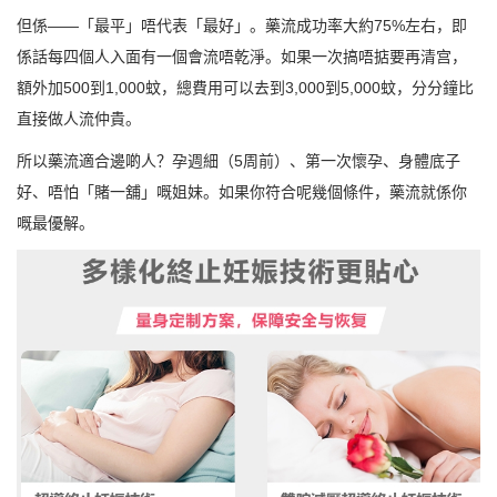
但係——「最平」唔代表「最好」。藥流成功率大約75%左右，即
係話每四個人入面有一個會流唔乾淨。如果一次搞唔掂要再清宫，
額外加500到1,000蚊，總費用可以去到3,000到5,000蚊，分分鐘比
直接做人流仲貴。
所以藥流適合邊啲人？孕週細（5周前）、第一次懷孕、身體底子
好、唔怕「賭一舖」嘅姐妹。如果你符合呢幾個條件，藥流就係你
嘅最優解。