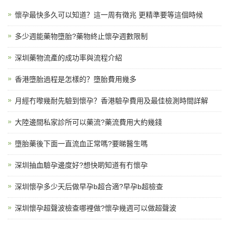
懷孕最快多久可以知道？這一周有徵兆 更精準要等這個時候
多少週能藥物墮胎?藥物終止懷孕週數限制
深圳藥物流產的成功率與流程介紹
香港墮胎過程是怎樣的？墮胎費用幾多
月經冇嚟幾耐先驗到懷孕？香港驗孕費用及最佳檢測時間詳解
大陸邊間私家診所可以藥流?藥流費用大約幾錢
墮胎藥後下面一直流血正常嗎?要睇醫生嗎
深圳抽血驗孕邊度好?想快啲知道有冇懷孕
深圳懷孕多少天后做早孕b超合適?早孕b超檢查
深圳懷孕超聲波檢查哪裡做?懷孕幾週可以做超聲波