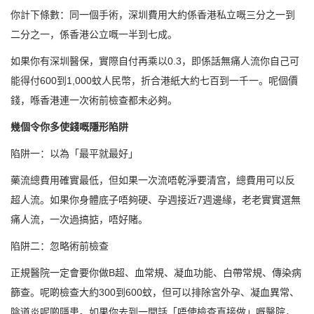
你計下條數：同一個手術，深圳費用大約係香港私立嘅三分之一到
二分之一，係香港公立嘅一半到七成。
如果你有深圳醫保，實際自付再乘以0.3，即係話無痛人流你自己可
能得付600到1,000蚊人民幣，折合港紙大約七百到一千一。呢個價
錢，喺香港連一次術前檢查都未必夠。
幾個令你多使錢嘅隱形陷阱
陷阱一：以為「最平就最好」
藥流總費用確實最低，但如果一次流唔乾淨要清宫，總費用可以反
超人流。如果你身體底子唔夠硬、孕週接近7週邊緣，老老實實選無
痛人流，一次過搞掂，唔好賭。
陷阱二：忽略術前檢查
正規醫院一定會要你做B超、血常規、凝血功能、白帶常規、傳染病
篩查。呢啲檢查大約300到600蚊，但可以排除宮外孕、凝血異常、
陰道炎呢啲隱患。如果你去到一間話「唔使檢查直接做」嘅醫院，