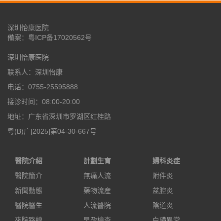
深圳怡康医院
備案：
粤ICP备17020562号
深圳怡康医院
联系人：深圳怡康
电话：0755-25595888
接诊时间：08:00-20:00
地址：广东省深圳市罗湖区红桂路
粤(B)广[2025]第04-30-667号
醫院介紹
計劃生育
婦科炎症
醫院簡介
無痛人流
附件炎
新聞動態
藥物流産
盆腔炎
醫院醫生
人流醫院
陰道炎
來院路線
早孕檢查
白帶異常