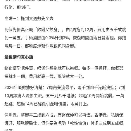
行佬，即刻行。
陷阱三：拖到大週數先至去
呢個先係真正嘅「蝕錢又蝕身」。由7周拖到12周，費用由五千蚊跳
到一萬五，手術風險由0.3%升到3%，恢復時間由兩日變兩週。你拖
嘅每一日，都喺度燒緊你嘅銀包同身體。
最後講句真心話
終止懷孕呢件事，唔係你想拖就可以拖嘅。每多一個禮拜，你嘅選
擇就少一個，費用就高一截，風險就大一分。
2026年嘅數據好清楚：7周內藥流最平，兩千到四千港紙搞掂；7到
10周無痛人流係主流，五千到八千港紙；超過10周開始跳價，一萬
起跳；超過14周已經係引產嘅價錢，兩萬打上。
深圳做，整體平三成到六成，有醫保仲可以再慳。香港做，私隱保
護好、服務體驗佳，但你要為呢啲「軟性價值」付多三成到五成嘅