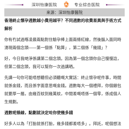
来源：深圳怡康醫院
香港終止懷孕週數越小費用越平？不同週數的收費差異與手術方式
解析
你有冇試過喺凌晨兩點對住驗孕棒上面兩條紅線，然後腦入面同時
湧現兩個念頭——第一個係「點算」，第二個係「幾錢」？
好，今日我哋淨係講第二個念頭。因為第一個念頭你自己慢慢諗，
但第二個念頭，我可以幫你一次過講晒。
先講一句你可能唔想聽但必須聽嘅大實話：終止懷孕呢件事，時間
就係金錢，而且係字面意思嘅金錢。週數每大一個禮拜，你個銀包
就要厚一層。由幾百蚊到幾萬蚊，中間差嘅唔係一個零，係成個人
生規劃。
週數呢條線，點劃就決定咗你使幾多錢
好多人以為「打胎就係打胎，幾多錢都差唔多」。拜託，呢個想法