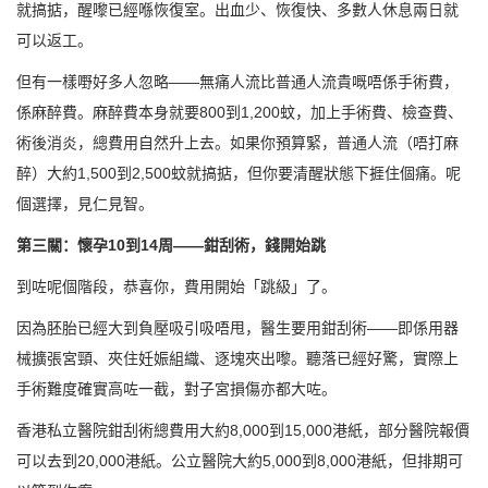
就搞掂，醒嚟已經喺恢復室。出血少、恢復快、多數人休息兩日就
可以返工。
但有一樣嘢好多人忽略——無痛人流比普通人流貴嘅唔係手術費，
係麻醉費。麻醉費本身就要800到1,200蚊，加上手術費、檢查費、
術後消炎，總費用自然升上去。如果你預算緊，普通人流（唔打麻
醉）大約1,500到2,500蚊就搞掂，但你要清醒狀態下捱住個痛。呢
個選擇，見仁見智。
第三關：懷孕10到14周——鉗刮術，錢開始跳
到咗呢個階段，恭喜你，費用開始「跳級」了。
因為胚胎已經大到負壓吸引吸唔甩，醫生要用鉗刮術——即係用器
械擴張宮頸、夾住妊娠組織、逐塊夾出嚟。聽落已經好驚，實際上
手術難度確實高咗一截，對子宮損傷亦都大咗。
香港私立醫院鉗刮術總費用大約8,000到15,000港紙，部分醫院報價
可以去到20,000港紙。公立醫院大約5,000到8,000港紙，但排期可