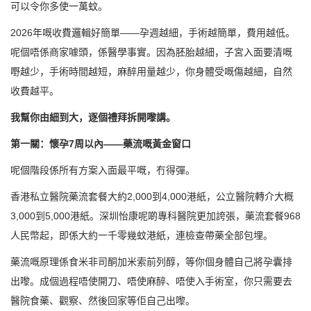
可以令你多使一萬蚊。
2026年嘅收費邏輯好簡單——孕週越細，手術越簡單，費用越低。
呢個唔係商家噱頭，係醫學事實。因為胚胎越細，子宮入面要清嘅
嘢越少，手術時間越短，麻醉用量越少，你身體受嘅傷越細，自然
收費越平。
我幫你由細到大，逐個禮拜拆開嚟講。
第一關：懷孕7周以內——藥流嘅黃金窗口
呢個階段係所有方案入面最平嘅，冇得彈。
香港私立醫院藥流套餐大約2,000到4,000港紙，公立醫院轉介大概
3,000到5,000港紙。深圳怡康呢啲專科醫院更加誇張，藥流套餐968
人民幣起，即係大約一千零幾蚊港紙，連檢查帶藥全部包埋。
藥流嘅原理係食米非司酮加米索前列醇，等你個身體自己將孕囊排
出嚟。成個過程唔使開刀、唔使麻醉、唔使入手術室，你只需要去
醫院食藥、觀察、然後回家等佢自己出嚟。