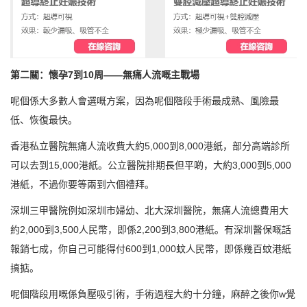
第二關：懷孕7到10周——無痛人流嘅主戰場
呢個係大多數人會選嘅方案，因為呢個階段手術最成熟、風險最
低、恢復最快。
香港私立醫院無痛人流收費大約5,000到8,000港紙，部分高端診所
可以去到15,000港紙。公立醫院排期長但平啲，大約3,000到5,000
港紙，不過你要等兩到六個禮拜。
深圳三甲醫院例如深圳市婦幼、北大深圳醫院，無痛人流總費用大
約2,000到3,500人民幣，即係2,200到3,800港紙。有深圳醫保嘅話
報銷七成，你自己可能得付600到1,000蚊人民幣，即係幾百蚊港紙
搞掂。
呢個階段用嘅係負壓吸引術，手術過程大約十分鐘，麻醉之後你w覺