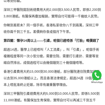
以等到你癫。
深圳三甲醫院鉗刮術總費用大約2,000到3,500人民幣，即係2,200到
3,800港紙。有醫保再疊加報銷，實際自付可能得一千幾蚊人民幣。
你睇到差距未？同一個手術，香港私家收你八千到兩萬，深圳三甲
收你兩千到三千五。差價夠你食成個月下午茶。
第四關：懷孕14周以上——引產，呢個已經唔係「打胎」嘅價錢了
超過14週，醫學上已經唔叫「人工流產」，叫「引產」。呢個手術
複雜程度等同一次小型分娩，需要住院、需要打引產針、需要等宮
縮自然排出，成個過程可以由幾個鐘到三十幾個鐘唔等。
香港引產費用大約15,000到30,000港紙，部分醫院連住院費加埋可
以去到35,000港紙以上。而且香港法律規定，超過24週（6個月）基
本上唔批准終止妊娠，除非有嚴重醫學理由。
深圳三甲醫院引產總費用大約5,000到10,000人民幣，即係5,500到
11,000港紙。有醫保加生育保險，實際自付可以再減三千到五千