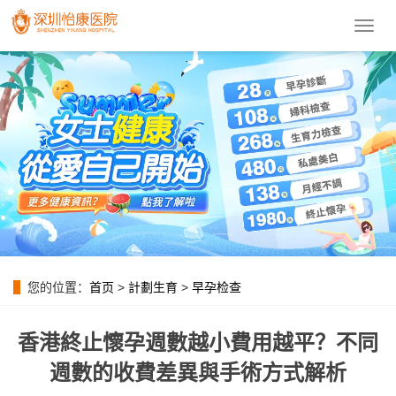
導
航
菜
單
您的位置：
首页
>
計劃生育
>
早孕检查
香港終止懷孕週數越小費用越平？不同
週數的收費差異與手術方式解析