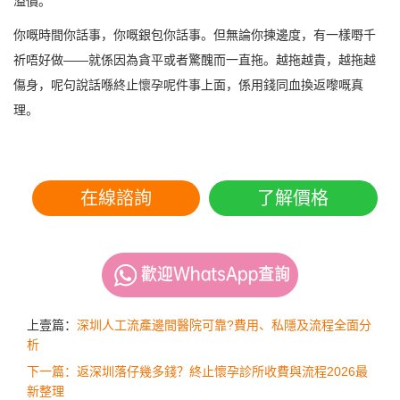
溢價。
你嘅時間你話事，你嘅銀包你話事。但無論你揀邊度，有一樣嘢千
祈唔好做——就係因為貪平或者驚醜而一直拖。越拖越貴，越拖越
傷身，呢句說話喺終止懷孕呢件事上面，係用錢同血換返嚟嘅真
理。
在線諮詢
了解價格
上壹篇：
深圳人工流產邊間醫院可靠?費用、私隱及流程全面分
析
下一篇：返深圳落仔幾多錢？終止懷孕診所收費與流程2026最
新整理