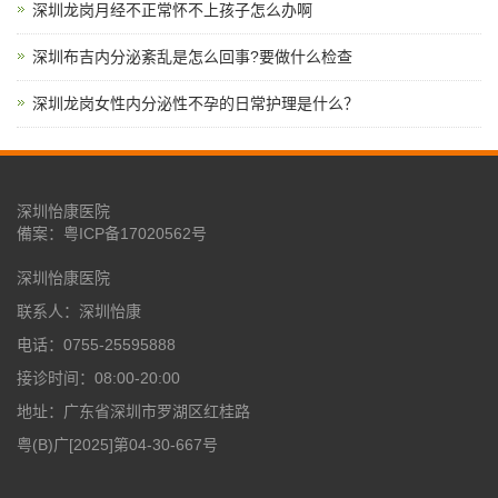
深圳龙岗月经不正常怀不上孩子怎么办啊
深圳布吉内分泌紊乱是怎么回事?要做什么检查
深圳龙岗女性内分泌性不孕的日常护理是什么？
深圳怡康医院
備案：
粤ICP备17020562号
深圳怡康医院
联系人：深圳怡康
电话：0755-25595888
接诊时间：08:00-20:00
地址：广东省深圳市罗湖区红桂路
粤(B)广[2025]第04-30-667号