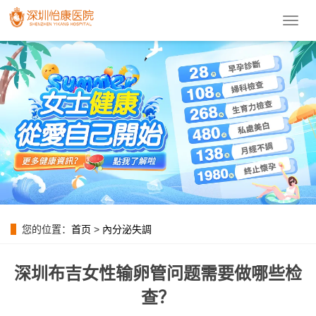
導
航
菜
單
您的位置：
首页
>
內分泌失調
深圳布吉女性输卵管问题需要做哪些检
查？