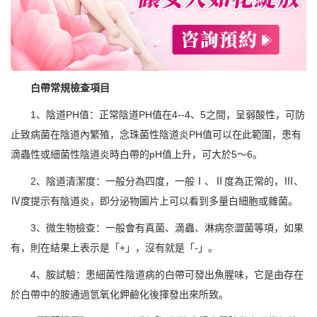
白帶常規檢查項目
1、陰道PH值：正常陰道PH值在4--4、5之間，呈弱酸性，可防
止致病菌在陰道內繁殖，念珠菌性陰道炎PH值可以在此範圍，患有
滴蟲性或細菌性陰道炎時白帶的pH值上升，可大於5～6。
2、陰道清潔度：一般分為四度，一般Ⅰ、Ⅱ度為正常的，Ⅲ、
Ⅳ度提示有陰道炎，即分泌物圖片上可以看到多量白細胞或雜菌。
3、微生物檢查：一般會有真菌、滴蟲、淋病奈澀菌等項，如果
有，則在結果上表示是「+」，沒有就是「-」。
4、胺試驗：患細菌性陰道病的白帶可發出魚腥味，它是由存在
於白帶中的胺通過氫氧化鉀鹼化後揮發出來所致。