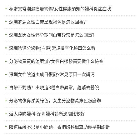
私處異常潮濕瘙癢警惕!女性健康須知的婦科炎症症狀
深圳罗湖女性白带呈现褐色是怎么回事？
深圳龙岗女性怀孕期间白带异常是怎么回事？
深圳陰道分泌物(白帶)常規檢查化驗單怎么看
分泌物黃黃的怎麼辦?女性白帶發黃要做什么檢查
深圳女性陰道炎成日復發?常見原因一次講清
白帶不對勁？出現這8種白帶異常，趕緊去醫院
分泌物像鼻涕黃綠色，女生分泌物黃綠色怎麼辦
返大陸睇婦科-深圳婦科診所邊間比較好
陰道瘙癢不只是小問題，香港婦科檢查助你早期診斷