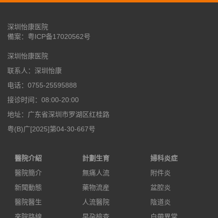
深圳怡康医院
備案：
粤ICP备17020562号
深圳怡康医院
联系人：深圳怡康
电话：0755-25595888
接诊时间：08:00-20:00
地址：广东省深圳市罗湖区红桂路
粤(B)广[2025]第04-30-667号
醫院介紹
計劃生育
婦科炎症
醫院簡介
無痛人流
附件炎
新聞動態
藥物流産
盆腔炎
醫院醫生
人流醫院
陰道炎
來院路線
早孕檢查
白帶異常