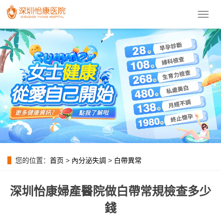
導
航
菜
單
您的位置：
首页
>
內分泌失調
>
白帶異常
深圳怡康婦產醫院做白帶常規檢查多少
錢