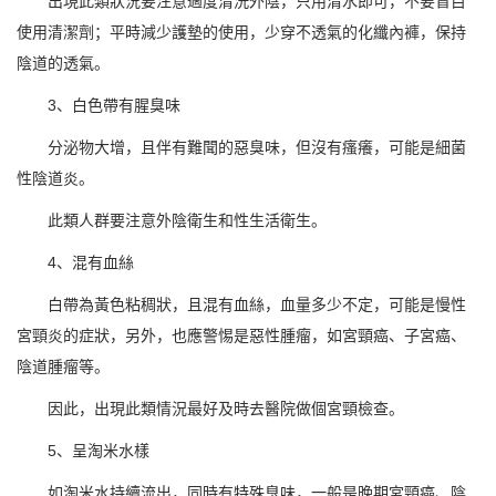
出現此類狀況要注意適度清洗外陰，只用清水即可，不要盲目
使用清潔劑；平時減少護墊的使用，少穿不透氣的化纖內褲，保持
陰道的透氣。
3、白色帶有腥臭味
分泌物大增，且伴有難聞的惡臭味，但沒有瘙癢，可能是細菌
性陰道炎。
此類人群要注意外陰衛生和性生活衛生。
4、混有血絲
白帶為黃色粘稠狀，且混有血絲，血量多少不定，可能是慢性
宮頸炎的症狀，另外，也應警惕是惡性腫瘤，如宮頸癌、子宮癌、
陰道腫瘤等。
因此，出現此類情況最好及時去醫院做個宮頸檢查。
5、呈淘米水樣
如淘米水持續流出，同時有特殊臭味，一般是晚期宮頸癌、陰