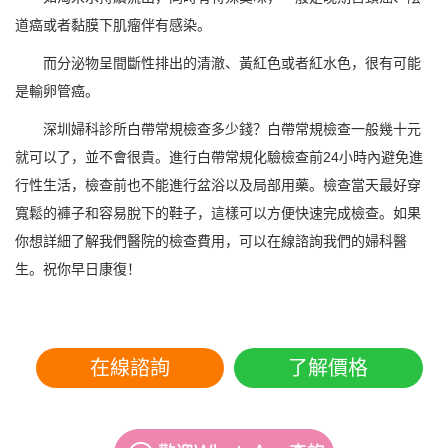
道癌或者黏膜下肌瘤伴有感染。
而分泌物呈間斷性排出的清澈、黃紅色或者紅水色，很有可能
是輸卵管癌。
深圳婦科診所白帶常規檢查多少錢？白帶常規檢查一般幾十元
就可以了，並不會很貴。進行白帶常規化驗檢查前24小時內避免進
行性生活，檢查前也不能進行盆浴以及局部用藥。檢查當天最好穿
寬鬆的褲子和容易脫下的鞋子，這樣可以方便快速完成檢查。如果
你想詳細了解我們醫院的檢查費用，可以在線諮詢我們的婦科醫
生。祝你早日康復！
在線諮詢
了解價格