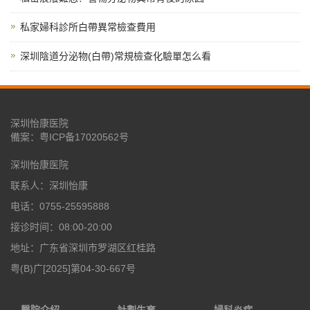
私家婦科診所白帶異常檢查費用
深圳陰道分泌物(白帶)常規檢查化驗單怎么看
深圳怡康医院
備案：
粤ICP备17020562号
深圳怡康医院
联系人：深圳怡康
电话：0755-25595888
接诊时间：08:00-20:00
地址：广东省深圳市罗湖区红桂路
粤(B)广[2025]第04-30-667号
醫院介紹
計劃生育
婦科炎症