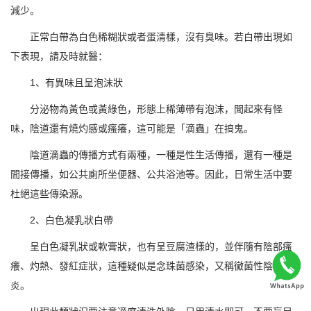
減少。
正常白帶為白色稀糊狀或者蛋清樣，沒有臭味。若白帶出現如
下表現，請及時就醫：
1、有異味且呈泡沫狀
分泌物為黃色或黃綠色，形態上稀薄帶有泡沫，聞起來有怪
味，陰道還有燒灼感或瘙癢，這可能是「滴蟲」在搞鬼。
陰道滴蟲的傳播方式有兩種，一種是性生活傳播，還有一種是
間接傳播，如公共廁所坐便器、公共浴池等。因此，日常生活中要
杜絕這些傳染源。
2、白色凝乳狀白帶
呈白色凝乳狀或軟膏狀，也有呈豆腐渣樣的，並伴隨有陰部瘙
癢、灼熱、發紅症狀，這種疑似是念珠菌感染，又稱黴菌性陰道
炎。