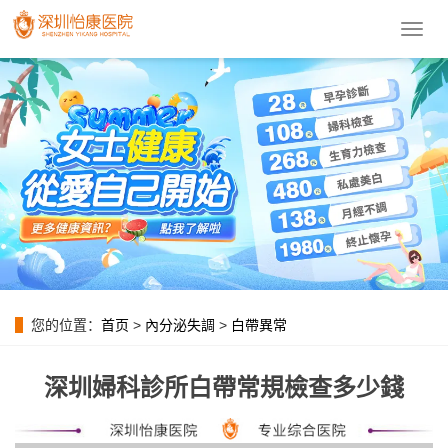
導
航
菜
單
您的位置：
首页
>
內分泌失調
>
白帶異常
深圳婦科診所白帶常規檢查多少錢