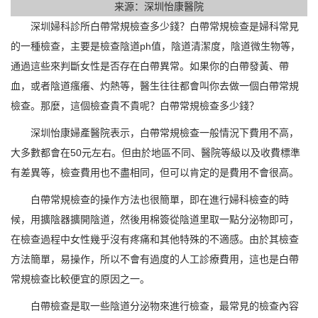
来源：深圳怡康醫院
深圳婦科診所白帶常規檢查多少錢？白帶常規檢查是婦科常見
的一種檢查，主要是檢查陰道ph值，陰道清潔度，陰道微生物等，
通過這些來判斷女性是否存在白帶異常。如果你的白帶發黃、帶
血，或者陰道瘙癢、灼熱等，醫生往往都會叫你去做一個白帶常規
檢查。那麼，這個檢查貴不貴呢？白帶常規檢查多少錢？
深圳怡康婦產醫院表示，白帶常規檢查一般情況下費用不高，
大多數都會在50元左右。但由於地區不同、醫院等級以及收費標準
有差異等，檢查費用也不盡相同，但可以肯定的是費用不會很高。
白帶常規檢查的操作方法也很簡單，即在進行婦科檢查的時
候，用擴陰器擴開陰道，然後用棉簽從陰道里取一點分泌物即可，
在檢查過程中女性幾乎沒有疼痛和其他特殊的不適感。由於其檢查
方法簡單，易操作，所以不會有過度的人工診療費用，這也是白帶
常規檢查比較便宜的原因之一。
白帶檢查是取一些陰道分泌物來進行檢查，最常見的檢查內容