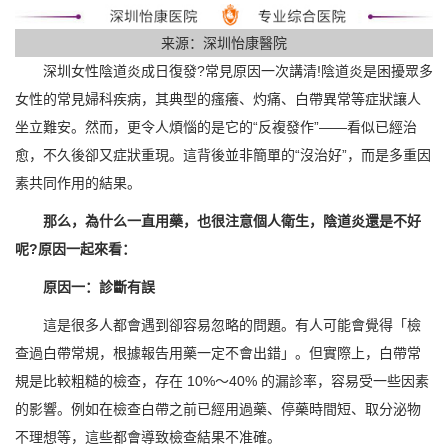
来源：深圳怡康醫院
深圳女性陰道炎成日復發?常見原因一次講清!陰道炎是困擾眾多
女性的常見婦科疾病，其典型的瘙癢、灼痛、白帶異常等症狀讓人
坐立難安。然而，更令人煩惱的是它的“反複發作”——看似已經治
愈，不久後卻又症狀重現。這背後並非簡單的“沒治好”，而是多重因
素共同作用的結果。
那么，為什么一直用藥，也很注意個人衛生，陰道炎還是不好
呢?原因一起來看：
原因一：診斷有誤
這是很多人都會遇到卻容易忽略的問題。有人可能會覺得「檢
查過白帶常規，根據報告用藥一定不會出錯」。但實際上，白帶常
規是比較粗糙的檢查，存在 10%～40% 的漏診率，容易受一些因素
的影響。例如在檢查白帶之前已經用過藥、停藥時間短、取分泌物
不理想等，這些都會導致檢查結果不准確。