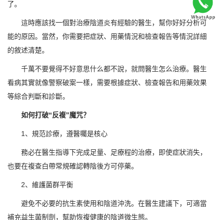
了。
這時應該找一個對治療陰道炎有經驗的醫生，幫你好好分析可
能的原因。當然，你需要把症狀、用藥情況和檢查報告等情況詳細
的敘述清楚。
千萬不要覺得不好意思什么都不說，就問醫生怎么治療。醫生
看病其實就像警察破案一樣，需要根據症狀、檢查報告和用藥效果
等綜合判斷和診斷。
如何打破“反複”魔咒？
1、規范診療，遵醫囑是核心
務必在醫生指導下完成足量、足療程的治療，即使症狀消失，
也要在複查白帶常規確認轉陰後方可停藥。
2、維護菌群平衡
避免不必要的抗生素使用和陰道沖洗。在醫生建議下，可適當
補充益生菌制劑，幫助恢複健康的陰道微生態。