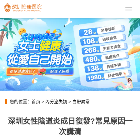
導
航
菜
單
您的位置：
首页
>
內分泌失調
>
白帶異常
深圳女性陰道炎成日復發?常見原因一
次講清