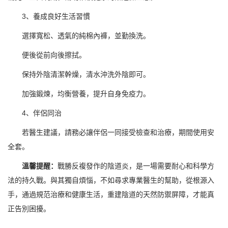
3、養成良好生活習慣
選擇寬松、透氣的純棉內褲，並勤換洗。
便後從前向後擦拭。
保持外陰清潔幹燥，清水沖洗外陰即可。
加強鍛煉，均衡營養，提升自身免疫力。
4、伴侶同治
若醫生建議，請務必讓伴侶一同接受檢查和治療，期間使用安
全套。
溫馨提醒：
戰勝反複發作的陰道炎，是一場需要耐心和科學方
法的持久戰。與其獨自煩惱，不如尋求專業醫生的幫助，從根源入
手，通過規范治療和健康生活，重建陰道的天然防禦屏障，才能真
正告別困擾。