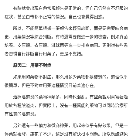
有時就會出現白帶常規報告是正常的，但自己仍然有不舒服的
症狀，甚至白帶都不正常的情況。自己也會覺得困惑。
所以，不能簡單根據一張報告來輕易診斷，而是要需要結合病
史、用藥情況等綜合判斷。有時還需要做進一步的檢查，例如真菌
培養、支原體、衣原體、淋球菌等進一步排查病因。更別說有些患
者習慣自行診斷自行用藥了，更是不靠譜。
原因二：用藥不對症
如果用的藥物不對症，那么用多少藥物都是徒勞的。道理似乎
很簡單，但是不對症用藥這種情況目前普遍存在。
治療陰道炎的藥物種類多，同時也混亂。有些藥說明書寫著適
用於各種陰道炎，但實際上，沒有一種萬能的藥物可以同時治療所
有性質的陰道炎。
另外還有一些偏方和微商神藥，用起來似乎有點效果，但是一
停藥就複發，錢花了不少，還是沒有解決根本問題。所以應該避免