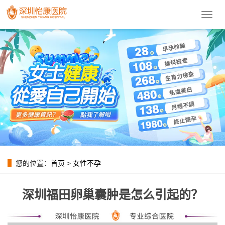
導
航
菜
單
您的位置：
首页
>
女性不孕
深圳福田卵巢囊肿是怎么引起的？