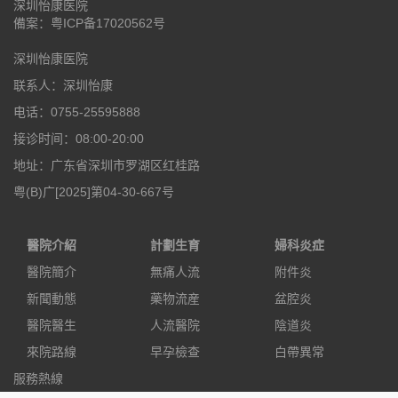
深圳怡康医院
備案：
粤ICP备17020562号
深圳怡康医院
联系人：深圳怡康
电话：0755-25595888
接诊时间：08:00-20:00
地址：广东省深圳市罗湖区红桂路
粤(B)广[2025]第04-30-667号
醫院介紹
計劃生育
婦科炎症
醫院簡介
無痛人流
附件炎
新聞動態
藥物流産
盆腔炎
醫院醫生
人流醫院
陰道炎
來院路線
早孕檢查
白帶異常
服務熱線