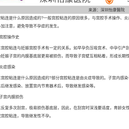
来源：深圳怡康醫院
连是什么原因造成的?一般宫腔粘连的原因很多，与宫腔手术操作、炎
多加注意，避免导致不孕症的发生。
腔操作史
腔粘连与妊娠宫腔手术有一定的关系。如早孕负压吸宫术、中孕引产刮
为妊娠子宫的内膜基底层更易被损伤，而导致子宫壁互相粘着，形成长期
症感染
腔粘连是什么原因造成的?部分宫腔粘连是由炎症导致的。子宫内感染
术后继发感染、放置宫内节育器术后，导致继发感染等。
宫内膜损伤
复多次刮宫，极易损伤基底层，因此，在刮宫时深浅要适度，育龄女性
成宫腔粘连，导致继发性不孕。