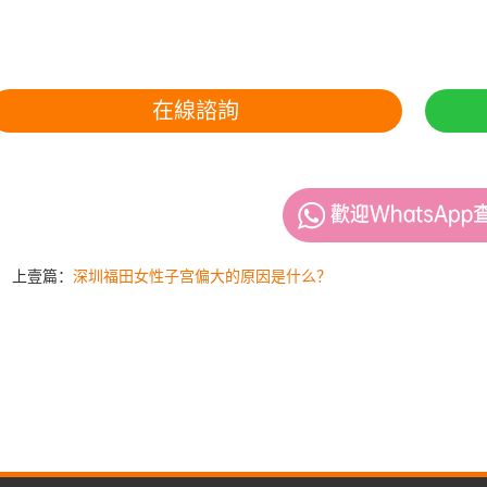
在線諮詢
上壹篇：
深圳福田女性子宫偏大的原因是什么？