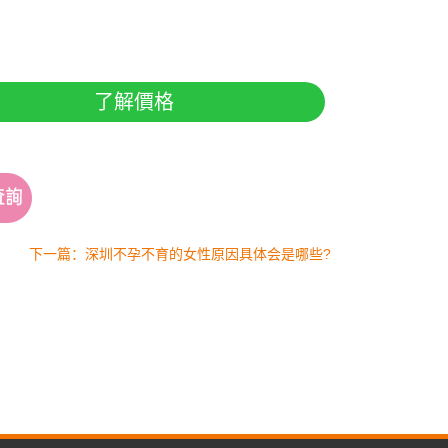
了解價格
下一篇：深圳不孕不育的女性原因具体会是哪些?