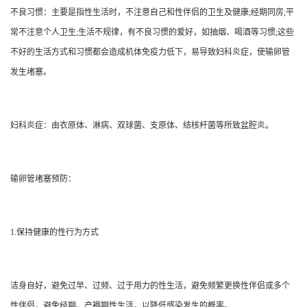
不良习惯：主要是指性生活时，不注意自己和性伴侣的卫生及健康
;经期同房;平
常不注意个人卫生;生活不规律，有不良习惯的爱好，如抽烟、喝酒等习惯;这些
不好的生活方式和习惯都会造成机体免疫力低下，易导致妇科炎症，使输卵管
发生堵塞。
妇科炎症：由衣原体、淋病、双球菌、支原体、结核杆菌等所致盆腔炎。
输卵管堵塞预防：
1.保持健康的性行为方式
洁身自好，避免过早、过频、过于用力的性生活，避免频繁更换性伴侣或多个
性伴侣，避免经期、产褥期性生活，以降低感染发生的概率。