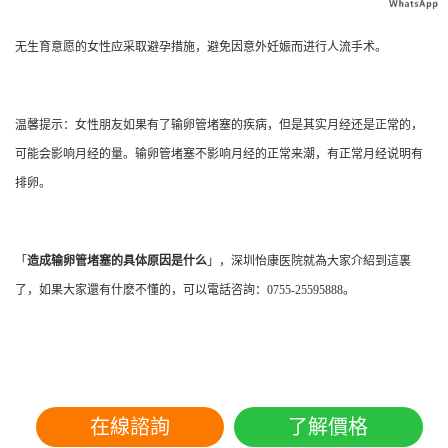
无生育意愿的女性应采取避孕措施，避免因意外妊娠而进行人流手术。
温馨提示：女性朋友如果有了输卵管堵塞的疾病，但是其实月经还是正常的，
可能会影响月经的量。输卵管堵塞不影响月经的正常来潮，有正常月经说明有
排卵。
「
造成输卵管堵塞的具体原因是什么
」，深圳怡康医院就為大家介紹到這裏
了，如果大家還有什麽不懂的，可以電話咨詢：
0755-25595888。
在線諮詢
了解價格