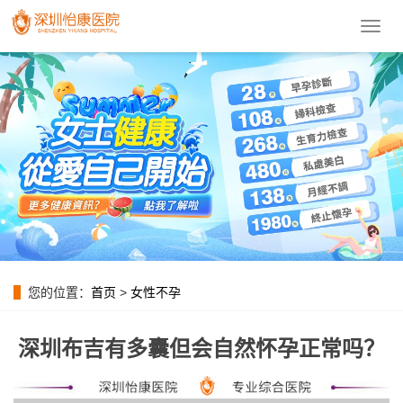
導
航
菜
單
您的位置：
首页
>
女性不孕
深圳布吉有多囊但会自然怀孕正常吗？