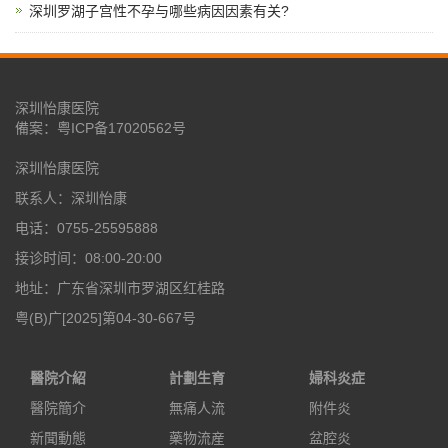
深圳罗湖子宫性不孕与哪些病因因素有关?
深圳怡康医院
備案：
粤ICP备17020562号
深圳怡康医院
联系人：深圳怡康
电话：0755-25595888
接诊时间：08:00-20:00
地址：广东省深圳市罗湖区红桂路
粤(B)广[2025]第04-30-667号
醫院介紹
計劃生育
婦科炎症
醫院簡介
無痛人流
附件炎
新聞動態
藥物流産
盆腔炎