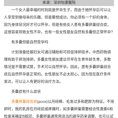
来源：深圳怡康醫院
一个女人最幸福的时刻就是怀孕生子，而由于她怀孕后可以让
人享受到做母亲的乐趣，但是要想成功，你必须有一个好的身体，
因为身体状况好才可以怀孕，但是有些女人患有多囊卵巢综合症，
这很容易导致女性不孕，也有一些女性朋友自然有多囊但正常怀孕?
有多囊但能自然受孕吗
计划准备妊娠妇女可通过辅助和可控促排卵技术，中西药物调
理有助于卵泡排卵，多囊女性朋友建议尽早在生育年龄生育，多数
情况是不需要试管，手术可以自然怀孕。因此，患有多囊卵巢综合
症后自然怀孕是正常的。女性朋友不必太担心，因为现在医疗条件
发达，可以让人有更好的治疗方法。
多囊症有什么症状
多囊卵巢综合症
(pcos)以月经稀、毛发过多和肥胖为特征。不排
卵时，我的乳房在月经前或疼痛时，如多囊卵巢需要结合性激素6和
检查来确定B超邓，多囊卵巢通常用适当的避孕药来调整，也可以试