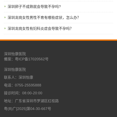
深圳卵子不成熟就会导致不孕吗?
深圳龙岗女性男性不育有哪些症状，怎么办？
深圳龙岗女性有妇科炎症会导致不孕吗？
深圳怡康医院
備案：
粤ICP备17020562号
深圳怡康医院
联系人：深圳怡康
电话：0755-25595888
接诊时间：08:00-20:00
地址：广东省深圳市罗湖区红桂路
粤(B)广[2025]第04-30-667号