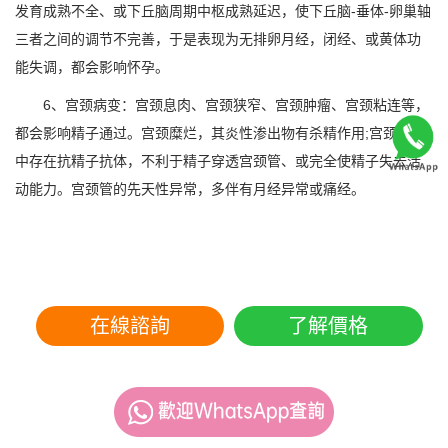
发育成熟不全、或下丘脑周期中枢成熟延迟，使下丘脑-垂体-卵巢轴
三者之间的调节不完善，于是表现为无排卵月经，闭经、或黄体功
能失调，都会影响怀孕。
6、宫颈病变：宫颈息肉、宫颈狭窄、宫颈肿瘤、宫颈粘连等，
都会影响精子通过。宫颈糜烂，其炎性渗出物有杀精作用;宫颈粘液
中存在抗精子抗体，不利于精子穿透宫颈管、或完全使精子失去活
动能力。宫颈管的先天性异常，多伴有月经异常或痛经。
在線諮詢
了解價格