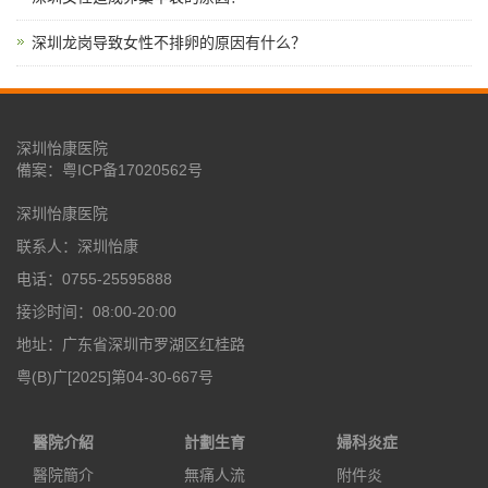
深圳龙岗导致女性不排卵的原因有什么？
深圳怡康医院
備案：
粤ICP备17020562号
深圳怡康医院
联系人：深圳怡康
电话：0755-25595888
接诊时间：08:00-20:00
地址：广东省深圳市罗湖区红桂路
粤(B)广[2025]第04-30-667号
醫院介紹
計劃生育
婦科炎症
醫院簡介
無痛人流
附件炎