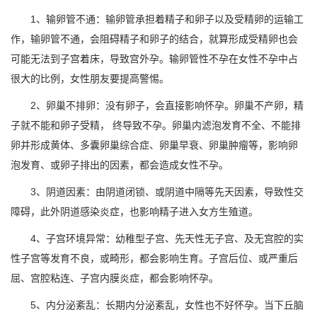
1、输卵管不通：输卵管承担着精子和卵子以及受精卵的运输工
作，输卵管不通，会阻碍精子和卵子的结合，就算形成受精卵也会
可能无法到子宫着床，导致宫外孕。输卵管性不孕在女性不孕中占
很大的比例，女性朋友要提高警惕。
2、卵巢不排卵：没有卵子，会直接影响怀孕。卵巢不产卵，精
子就不能和卵子受精， 终导致不孕。卵巢内滤泡发育不全、不能排
卵并形成黄体、多囊卵巢综合症、卵巢早衰、卵巢肿瘤等，影响卵
泡发育、或卵子排出的因素，都会造成女性不孕。
3、阴道因素：由阴道闭锁、或阴道中隔等先天因素，导致性交
障碍，此外阴道感染炎症，也影响精子进入女方生殖道。
4、子宫环境异常：幼稚型子宫、先天性无子宫、及无宫腔的实
性子宫等发育不良，或畸形，都会影响生育。子宫后位、或严重后
屈、宫腔粘连、子宫内膜炎症，都会影响怀孕。
5、内分泌紊乱：长期内分泌紊乱，女性也不好怀孕。当下丘脑