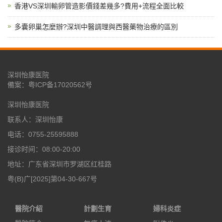
香港VS深圳輸卵管造影價錢差幾多?費用+流程全面比較
多囊卵巢怎麼辦?深圳中醫調理與西醫藥物治療的區別
深圳怡康医院
備案：
粤ICP备17020562号
深圳怡康医院
联系人：深圳怡康
电话：0755-25595888
接诊时间：08:00-20:00
地址：广东省深圳市罗湖区红桂路
粤(B)广[2025]第04-30-667号
醫院介紹
計劃生育
婦科炎症