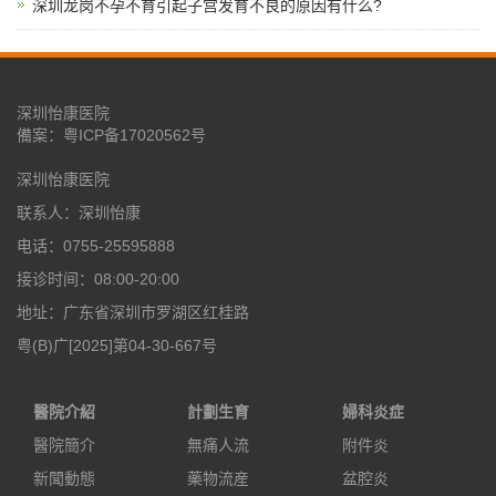
深圳龙岗不孕不育引起子宫发育不良的原因有什么?
深圳怡康医院
備案：
粤ICP备17020562号
深圳怡康医院
联系人：深圳怡康
电话：0755-25595888
接诊时间：08:00-20:00
地址：广东省深圳市罗湖区红桂路
粤(B)广[2025]第04-30-667号
醫院介紹
計劃生育
婦科炎症
醫院簡介
無痛人流
附件炎
新聞動態
藥物流産
盆腔炎