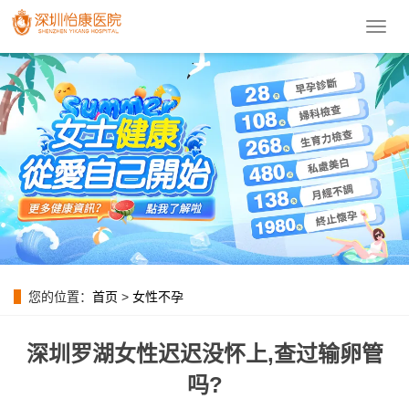
導
航
菜
單
您的位置：
首页
>
女性不孕
深圳罗湖女性迟迟没怀上,查过输卵管
吗?