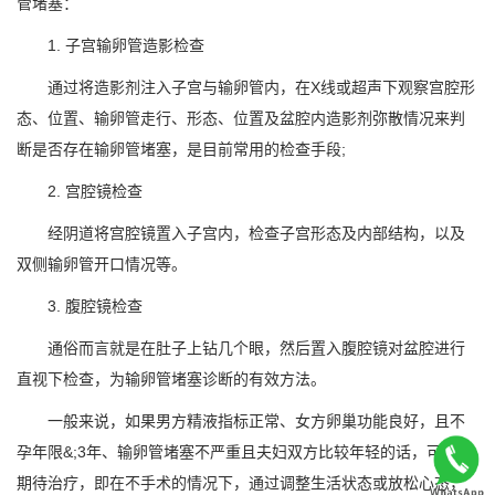
管堵塞：
1. 子宫输卵管造影检查
通过将造影剂注入子宫与输卵管内，在X线或超声下观察宫腔形
态、位置、输卵管走行、形态、位置及盆腔内造影剂弥散情况来判
断是否存在输卵管堵塞，是目前常用的检查手段;
2. 宫腔镜检查
经阴道将宫腔镜置入子宫内，检查子宫形态及内部结构，以及
双侧输卵管开口情况等。
3. 腹腔镜检查
通俗而言就是在肚子上钻几个眼，然后置入腹腔镜对盆腔进行
直视下检查，为输卵管堵塞诊断的有效方法。
一般来说，如果男方精液指标正常、女方卵巢功能良好，且不
孕年限&;3年、输卵管堵塞不严重且夫妇双方比较年轻的话，可先行
期待治疗，即在不手术的情况下，通过调整生活状态或放松心态，