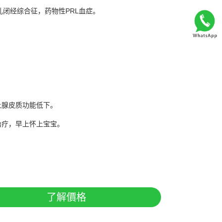
闭经综合征，药物性PRL血症。
腺皮质功能低下。
疗，早上怀上宝宝。
了解價格