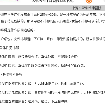
来源：深圳怡康醫院
在不孕症中发病率可高达25%～30%，是一种常见的内分泌疾病，不
有孩子将是残缺的，那么导致不排卵的因素有哪些?女性不排卵可以治好吗
碍是什么原因造成的?
绍说，女性排卵是由下丘脑—垂体—卵巢性腺轴调控的，所以性腺轴的
体性无排卵
器质性因素：席汉氏综合征、垂体肿瘤，空蝶鞍综合征;
功能性因素：垂体促性腺激素低下性闭经，功能性PRL血症。
丘脑性不排卵
发性器质性因素：如：Frochlich综合征，Kaliman综合征;
发的功能性因素：如：青春期初潮的一段时期内无排卵，LH-RH缺乏性
继发性器质性病变：脑外伤，脑炎，下丘脑肿瘤;