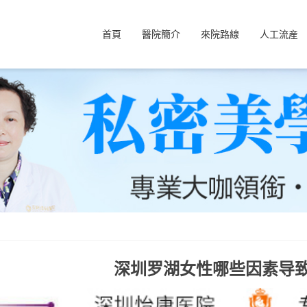
首頁
醫院簡介
來院路線
人工流産
深圳罗湖女性哪些因素导