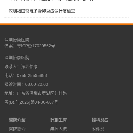
深圳福田醫院多囊卵巢症做什麼檢查
深圳怡康医院
備案：
粤ICP备17020562号
深圳怡康医院
联系人：深圳怡康
电话：0755-25595888
接诊时间：08:00-20:00
地址：广东省深圳市罗湖区红桂路
粤(B)广[2025]第04-30-667号
醫院介紹
計劃生育
婦科炎症
醫院簡介
無痛人流
附件炎