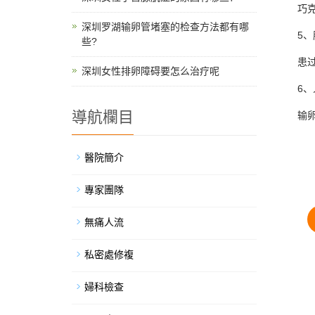
巧克力
深圳罗湖输卵管堵塞的检查方法都有哪
5、
些?
患过肺
深圳女性排卵障碍要怎么治疗呢
6、人
導航欄目
输卵管
醫院簡介
專家團隊
無痛人流
私密處修複
婦科檢查