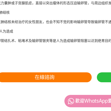
囊肿或子宫腺肌症，直接以突出瘤体的形态压迫输卵管，与周边组织发
肺结核
结核未经治疗的女性朋友，也会不知不觉的影响输卵管导致输卵管不通。
为造成
结扎术、粘堵术及输卵管银夹等是人为造成输卵管阻塞以达到绝育目的
在線諮詢