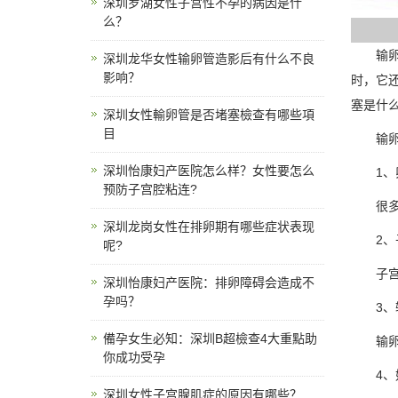
深圳罗湖女性子宫性不孕的病因是什
么？
输卵管
深圳龙华女性输卵管造影后有什么不良
影响？
时，它
塞是什
深圳女性輸卵管是否堵塞檢查有哪些項
目
输卵管
深圳怡康妇产医院怎么样？女性要怎么
1、卵
预防子宫腔粘连?
很多女
深圳龙岗女性在排卵期有哪些症状表现
2、子
呢?
子宫内
深圳怡康妇产医院：排卵障碍会造成不
孕吗？
3、输
備孕女生必知：深圳B超檢查4大重點助
输卵管
你成功受孕
4、妇
深圳女性子宫腺肌症的原因有哪些？