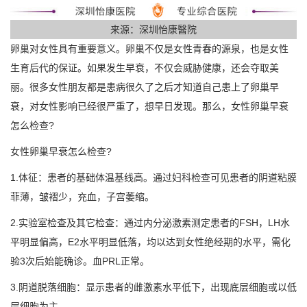
来源：深圳怡康醫院
卵巢对女性具有重要意义。卵巢不仅是女性青春的源泉，也是女性
生育后代的保证。如果发生早衰，不仅会威胁健康，还会夺取美
丽。很多女性朋友都是患病很久了之后才知道自己患上了卵巢早
衰，对女性影响已经很严重了，想早日发现。那么，女性卵巢早衰
怎么检查?
女性卵巢早衰怎么检查?
1.体征：患者的基础体温基线高。通过妇科检查可见患者的阴道粘膜
菲薄，皱褶少，充血，子宫萎缩。
2.实验室检查及其它检查：通过内分泌激素测定患者的FSH，LH水
平明显偏高，E2水平明显低落，均以达到女性绝经期的水平，需化
验3次后始能确诊。血PRL正常。
3.阴道脱落细胞：显示患者的雌激素水平低下，出现底层细胞或以低
层细胞为主