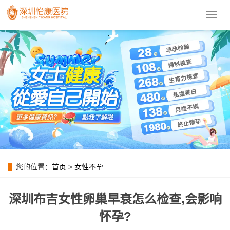
導
航
菜
單
您的位置：
首页
>
女性不孕
深圳布吉女性卵巢早衰怎么检查,会影响
怀孕?