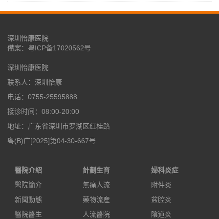
深圳怡康医院
備案：
粤ICP备17020562号
深圳怡康医院
联系人：深圳怡康
电话：0755-25595888
接诊时间：08:00-20:00
地址：广东省深圳市罗湖区红桂路
粤(B)广[2025]第04-30-667号
醫院介紹
計劃生育
婦科炎症
醫院簡介
無痛人流
附件炎
新聞動態
藥物流産
盆腔炎
醫院醫生
人流醫院
陰道炎