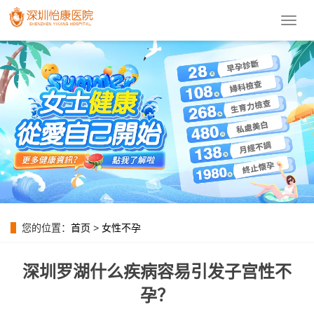
導
航
菜
單
您的位置：
首页
>
女性不孕
深圳罗湖什么疾病容易引发子宫性不
孕？