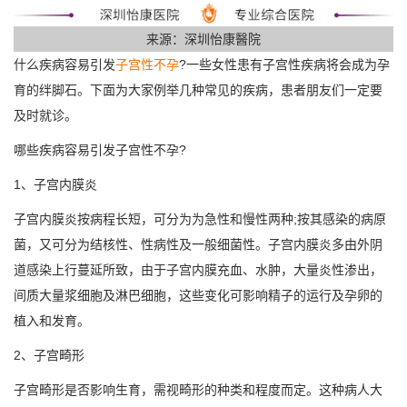
来源：深圳怡康醫院
什么疾病容易引发
子宫性不孕
?一些女性患有子宫性疾病将会成为孕
育的绊脚石。下面为大家例举几种常见的疾病，患者朋友们一定要
及时就诊。
哪些疾病容易引发子宫性不孕?
1、子宫内膜炎
子宫内膜炎按病程长短，可分为为急性和慢性两种;按其感染的病原
菌，又可分为结核性、性病性及一般细菌性。子宫内膜炎多由外阴
道感染上行蔓延所致，由于子宫内膜充血、水肿，大量炎性渗出，
间质大量浆细胞及淋巴细胞，这些变化可影响精子的运行及孕卵的
植入和发育。
2、子宫畸形
子宫畸形是否影响生育，需视畸形的种类和程度而定。这种病人大