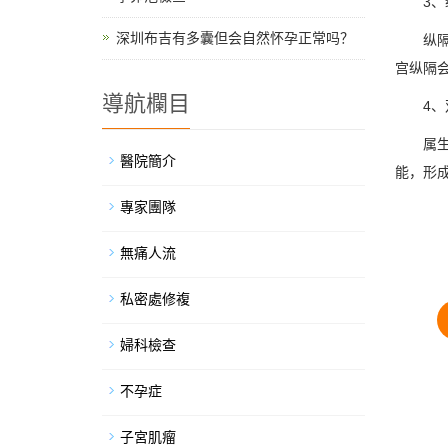
3、纵
深圳布吉有多囊但会自然怀孕正常吗？
纵隔子
宫纵隔
導航欄目
4、
属生殖
醫院簡介
能，形
專家團隊
無痛人流
私密處修複
婦科檢查
不孕症
子宮肌瘤