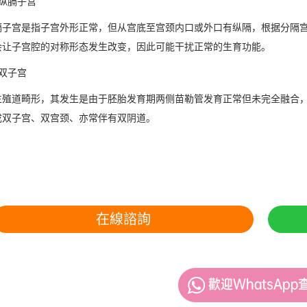
膈子宫
宫是指子宫外形正常，但从宫底至宫颈内口或外口有纵隔，根据分隔宫
会让子宫腔的对称形态发生改变，因此可能干扰正常的生育功能。
双子宫
道畸形，其发生是由于胚胎发育期两侧苗勒管发育正常但未完全融合，
成双子宫、双宫颈、亦常伴有双阴道。
在線諮詢