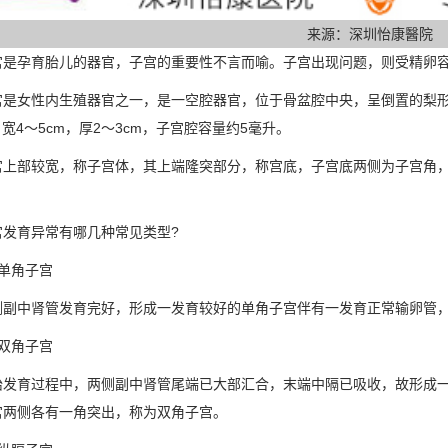
来源：深圳怡康醫院
孕育胎儿的器官，子宫的重要性不言而喻。子宫出现问题，则受精卵容
女性内生殖器官之一，是一空腔器官，位于骨盆腔中央，呈倒置的梨形，
，宽4～5cm，厚2～3cm，子宫腔容量约5毫升。
部较宽，称子宫体，其上端隆突部分，称宫底，子宫底两侧为子宫角，
育异常有哪几种常见类型?
角子宫
中肾管发育完好，形成一发育较好的单角子宫伴有一发育正常输卵管，
角子宫
育过程中，两侧副中肾管尾端已大部汇合，末端中隔已吸收，故形成一
宫两侧各有一角突出，称为双角子宫。