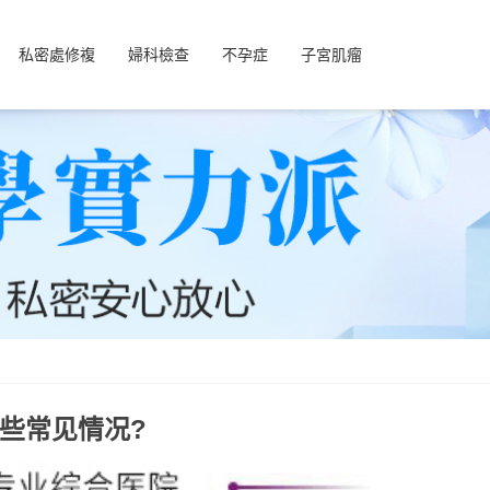
私密處修複
婦科檢查
不孕症
子宮肌瘤
些常见情况?