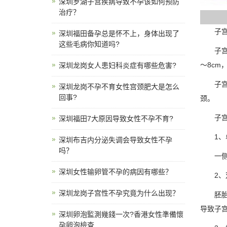
深圳罗湖子宫疾病导致不孕该如何预防
治疗？
子宫是
深圳福田备孕总是怀不上，身体出现了
这些毛病你知道吗?
子宫是
～8cm
深圳龙岗女人患妇科炎症有哪些危害?
子宫上
深圳龙岗不孕不育女性宫颈肥大是怎么
回事?
颈。
子宫发
深圳福田7大原因导致女性不孕不育?
1、单
深圳布吉内分泌失调会导致女性不孕
吗？
一侧副
深圳女性输卵管不孕的病因有哪些？
2、双
深圳龙岗子宫性不孕究竟为什么出现？
胚胎发
导致子
深圳卵泡監測幾錢一次?香港女性準備懷
孕卵泡檢查