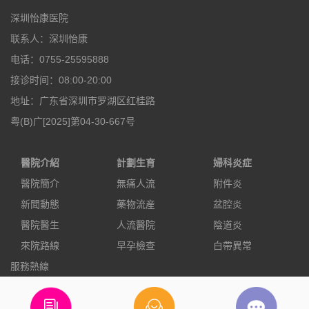
深圳怡康医院
联系人：深圳怡康
电话：0755-25595888
接诊时间：08:00-20:00
地址：广东省深圳市罗湖区红桂路
粤(B)广[2025]第04-30-667号
醫院介紹
計劃生育
婦科炎症
醫院簡介
無痛人流
附件炎
新聞動態
藥物流産
盆腔炎
醫院醫生
人流醫院
陰道炎
來院路線
早孕檢查
白帶異常
服務熱線
0755-25595888