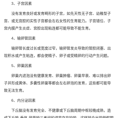
3、子宫因素
没有发育良好或发育畸形的子宫，如先天性无子宫、幼稚型子
宫、或无宫腔的实性子宫都会左右女性的生育能力。子宫错位、子
宫内膜产生炎症、宫腔出现粘连都可能导致不能生育。
4、输卵管因素
输卵管长度过长或宽度过窄，输卵管发炎导致的管腔闭塞、出
现积水或产生粘连，都会使精子、卵子或受精卵的行动产生问题。
5、卵巢因素
卵巢内滤泡没有健康发育、卵巢肿瘤、卵巢早衰、难以排出卵
子并形成黄体、多囊性卵巢等都会左右卵泡的发育，这些都可能导
致无法生育。
6、内分泌因素
下丘脑没有发育完全、不健康或下丘脑周期中枢较晚成熟，造
成下丘脑-垂体-卵巢轴三者间的调节存在缺陷。这样就会出现例假期