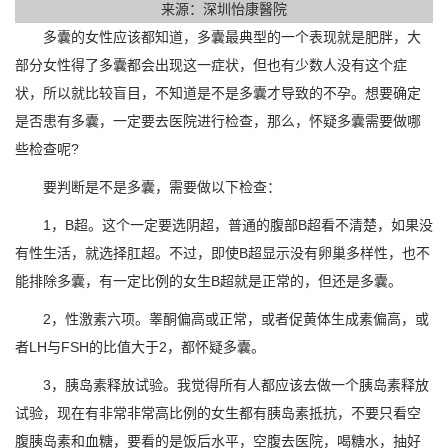
来源：深圳怡康醫院
多囊的女性应该都知道，多囊最典型的一个表现就是肥胖，大
部分女性得了多囊都会出现这一症状，但也有少数人没有这个症
状，所以就比较盲目，不知道是不是多囊才导致的不孕。想要确定
是否患有多囊，一定要去医院进行检查，那么，怀疑多囊需要做哪
些检查呢?
要判断是不是多囊，需要做以下检查：
1，B超。这个一定要选阴超，普通的腹部B超看不清楚，如果没
有性生活，就选择肛超。不过，即使B超显示没有卵巢多样性，也不
能排除多囊，有一定比例的女生B超就是正常的，但还是多囊。
2，性激素六项。睾酮偏高或正常，或者促黄体生成素偏高，或
者LH与FSH的比值大于2，都怀疑多囊。
3，胰岛素释放试验。我觉得所有人都应该去做一个胰岛素释放
试验，现在有非常非常高比例的女生都有胰岛素抵抗，不要只看空
腹胰岛素和血糖，要看的是饭后水平，空腹去医院，喝糖水，抽好