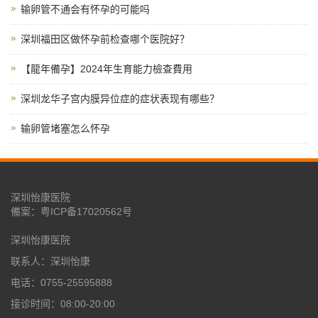
输卵管不通会有怀孕的可能吗
深圳福田区做怀孕前检查哪个医院好？
【龍年備孕】2024年生育能力檢查費用
深圳龙华子宫内膜异位症的症状表现有哪些？
输卵管堵塞怎么怀孕
深圳怡康医院
備案：
粤ICP备17020562号
深圳怡康医院
联系人：深圳怡康
电话：0755-25595888
接诊时间：08:00-20:00