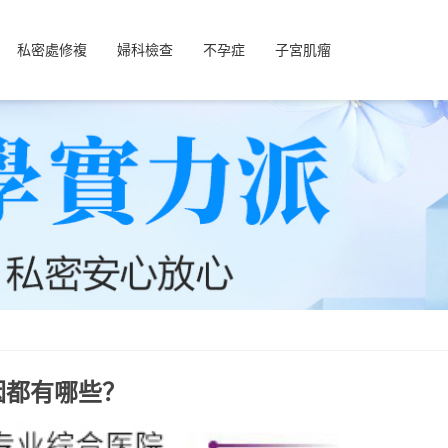
私密處修複
婦科檢查
不孕症
子宮肌瘤
因都有哪些？