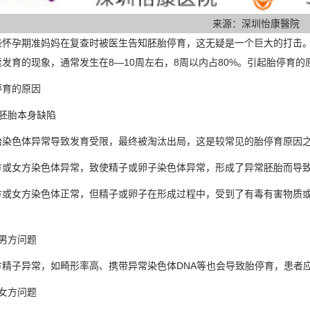
来源：深圳怡康醫院
孕期准妈妈在复查时被医生告知胚胎停育，这无疑是一个巨大的打击。
发育的现象，通常发生在8—10周左右，8周以内占80%。引起胎停育的
育的原因
胎本身缺陷
色体异常导致发育受限，最终被淘汰出局，这是较常见的胎停育原因之
女方染色体异常，致使精子或卵子染色体异常，形成了异常胚胎而导致
女方染色体正常，但精子或卵子在形成过程中，受到了有毒有害物质或
。
方问题
子异常，如畸形率高、携带异常染色体DNA等也会导致胎停育，患者应
方问题