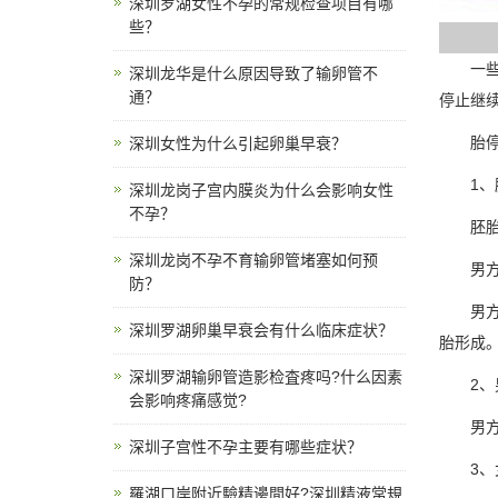
深圳罗湖女性不孕的常规检查项目有哪
些？
一些怀
深圳龙华是什么原因导致了输卵管不
通？
停止继续
胎停
深圳女性为什么引起卵巢早衰？
1、胚
深圳龙岗子宫内膜炎为什么会影响女性
不孕？
胚胎染
深圳龙岗不孕不育输卵管堵塞如何预
男方或
防？
男方或
深圳罗湖卵巢早衰会有什么临床症状？
胎形成
深圳罗湖输卵管造影检査疼吗?什么因素
2、男
会影响疼痛感觉?
男方精
深圳子宫性不孕主要有哪些症状？
3、女
羅湖口岸附近驗精邊間好?深圳精液常規