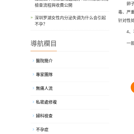
卵子结
檢查流程與收費公開
毒、严
深圳罗湖女性内分泌失调为什么会引起
针对性
不孕？
4、不
導航欄目
一部分
醫院簡介
專家團隊
無痛人流
私密處修複
婦科檢查
不孕症