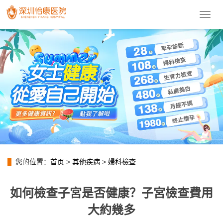
導
航
菜
單
您的位置：
首页
>
其他疾病
>
婦科檢查
如何檢查子宮是否健康？子宮檢查費用
大約幾多