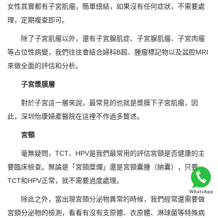
女性其實都有子宮肌瘤，簡單總結，如果沒有任何症狀，不需要處
理，定期複查即可。
除了子宮肌瘤以外，還有子宮腺肌症、子宮腺肌瘤、子宮肉瘤
等占位性病變，我們往往會結合婦科B超、腫瘤標記物以及盆腔MRI
來做全面的評估和分析。
子宮漿膜層
對於子宮這一層來說，最常見的也就是漿膜下子宮肌瘤，因
此，深圳怡康婦產醫院在這裡不作過多贅述。
宮頸
毫無疑問，TCT、HPV是我們最常用的評估宮頸是否健康的主
要臨床檢查。無論是「宮頸糜爛」還是宮頸囊腫（納囊），只要
TCT和HPV正常，就不需要過度處理。
除此之外，當出現宮頸分泌物異常的時候，我們經常還需要做
宮頸分泌物的檢測，看看有沒有支原體、衣原體、淋球菌等特殊病