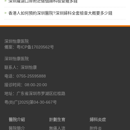
深圳羅湖口岸附近做個婦科檢查幾多錢
香港人如何預約深圳醫院?深圳婦科全套檢查大概要多少錢
深圳怡康医院
備案：
粤ICP备17020562号
深圳怡康医院
联系人：深圳怡康
电话：0755-25595888
接诊时间：08:00-20:00
地址：广东省深圳市罗湖区红桂路
粤(B)广[2025]第04-30-667号
醫院介紹
計劃生育
婦科炎症
醫院簡介
無痛人流
附件炎