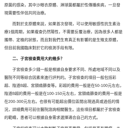
原菌的感染，其中沙眼衣原體、淋球菌都屬於性傳播疾病，一旦發
現需要性伴侶共同治療。
而對於支原體來說，如果首次發現，可以使用敏感性抗生素治
療1個周期，如果複查仍然陽性，不需要反覆治療，因為很多人都是
攜帶、定植的狀態，而且對我們生育真正有影響的是生殖支原體，
但目前我國臨床對於它的檢測手段有限。
二、子宮檢查費用大約幾多？
子宮檢查多少錢一般是根據自身要求不同、所處地域不同以及
醫院不同等綜合因素來進行評判的。子宮檢查的項目一般包括彩
超、陰道B超、宮頸癌篩查等。彩超的費用一般是在50-100元左右，
陰道B超的費用一般是在100-150元左右，宮頸癌篩查的費用一般是
在200-300元左右。也很有可能超出價位區間出現過高或過低的情
況，詳細費用可前往醫院諮詢相關醫生。這些項目都屬於子宮檢查
的範疇，患者可以根據自身需求選擇適合自己的方式。