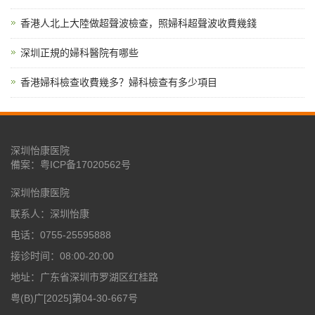
香港人北上大陸做超聲波檢查，照婦科超聲波收費幾錢
深圳正規的婦科醫院有哪些
香港婦科檢查收費幾多？婦科檢查有多少項目
深圳怡康医院
備案：
粤ICP备17020562号
深圳怡康医院
联系人：深圳怡康
电话：0755-25595888
接诊时间：08:00-20:00
地址：广东省深圳市罗湖区红桂路
粤(B)广[2025]第04-30-667号