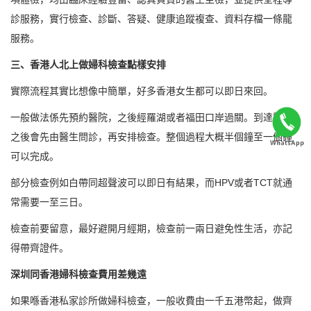
診服務，實行檢查、診斷、答疑、健康追蹤複查、資料存檔一條龍
服務。
三、香港人北上做婦科檢查點樣安排
實際流程其實比想像中簡單，好多香港女生都可以即日來回。
一般做法係先預約醫院，之後經羅湖或者福田口岸過關。到達醫院
之後會先由醫生問診，再安排檢查。整個過程大概半個鐘至一個鐘
可以完成。
部分檢查例如白帶同超聲波可以即日有結果，而HPV或者TCT就通
常需要一至三日。
檢查前要留意，最好避開月經期，檢查前一兩日避免性生活，亦記
得帶齊證件。
深圳同香港婦科檢查費用差幾遠
如果喺香港私家診所做婦科檢查，一般收費由一千五港幣起，做齊