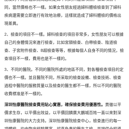
同，當然價格也不一樣。如果女性朋友經過婦科體檢檢查到了婦科
疾病還需要立即進行有效地治療，這樣就造成了婦科體檢的價格出
現差異。
2、檢查的項目不一樣。婦科檢查的項目非常多，女性朋友可以根據
自己的身體情況來進行檢查，比如宮頸檢查、白帶檢查、陰道檢
查、子宮附件檢查、B超檢查等等，根據每個人自身不同的情況，檢
查項目不一樣，費用也是不一樣的。
3、不同的醫院。不同的醫院所處的地區不同，對各種檢查項目的定
價也不一樣。並且醫院不同，所采取的檢查設備、檢查技術、檢查
過程中醫院的服務質量以及檢查的醫生都不一樣，所以不同的醫院
收費標准是不一樣的。
深圳怡康醫院檢查費用貼心實惠，確保檢查費用優惠性。
貫徹以平
價求生存，以平價出效益，以平價回饋廣大鵬城百姓一直以來對深
圳怡康醫院的大力支持。深圳怡康醫院檢查中心，檢查進行的每一
項體檢，均由臨床經驗豐富、認真負責的醫生主檢，並提供全程導