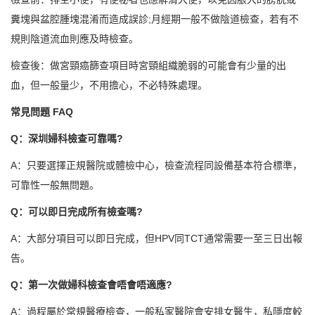
糞塊與盆腔腫塊混淆而造成誤診;月經期一般不做陰道檢查，若有不
規則陰道流血則應及時檢查。
檢查後：做宮頸癌篩查項目時宮頸組織脆弱的可能會有少量的出
血，但一般量少，不用擔心，不必特殊處理。
常見問題 FAQ
Q：深圳婦科檢查可靠嗎?
A：只要選擇正規醫院或體檢中心，檢查流程同設備基本符合標準，
可靠性一般無問題。
Q：可以即日完成所有檢查嗎?
A：大部分項目可以即日完成，但HPV同TCT通常需要一至三日出報
告。
Q：第一次做婦科檢查會唔會唔適應?
A：過程屬於常規醫療檢查，一般私家醫院會安排女醫生，私隱度較