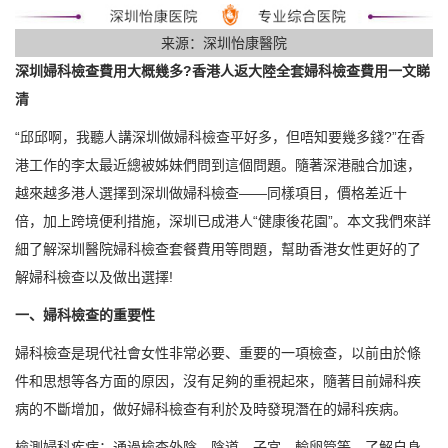
来源：深圳怡康醫院
深圳婦科檢查費用大概幾多?香港人返大陸全套婦科檢查費用一文睇
清
“邱邱啊，我聽人講深圳做婦科檢查平好多，但唔知要幾多錢?”在香
港工作的李太最近總被姊妹們問到這個問題。隨著深港融合加速，
越來越多港人選擇到深圳做婦科檢查——同樣項目，價格差近十
倍，加上跨境便利措施，深圳已成港人“健康後花園”。本文我們來詳
細了解深圳醫院婦科檢查套餐費用等問題，幫助香港女性更好的了
解婦科檢查以及做出選擇!
一、婦科檢查的重要性
婦科檢查是現代社會女性非常必要、重要的一項檢查，以前由於條
件和思想等各方面的原因，沒有足夠的重視起來，隨著目前婦科疾
病的不斷增加，做好婦科檢查有利於及時發現潛在的婦科疾病。
檢測婦科疾病：通過檢查外陰、陰道、子宮、輸卵管等，了解自身