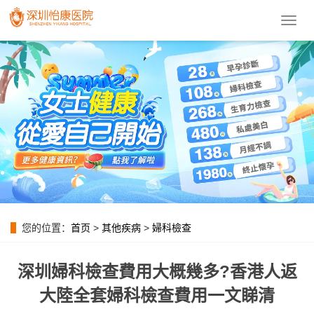
導
航
菜
單
您的位置：
首页
>
其他疾病
>
婦科檢查
深圳婦科檢查費用大概幾多?香港人返
大陸全套婦科檢查費用一文睇清