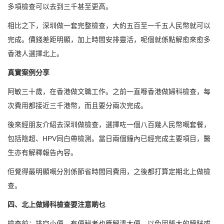
多項檢查可以去到三千甚至更高。
相比之下，深圳做一套完整檢查，大約五百至一千五人民幣就可以
完成。價錢差距明顯，加上時間安排靈活，呢個就係點解愈來愈多
香港人選擇北上。
真實案例分享
阿敏三十歲，在香港做文職工作。之前一直喺香港做婦科檢查，每
次費用都接近三千港幣，而且要分兩次完成。
後來經朋友介紹去深圳做檢查，選擇咗一個八百幾人民幣嘅套餐，
包括陰超、HPV同白帶檢測。當日兩個鐘內已經完成主要項目，醫
生亦有解釋報告內容。
佢覺得最明顯嘅分別係節省時間同費用，之後都打算定期北上做檢
查。
四、北上做婦科檢查要注意啲乜
檢查前：排空小便，有便秘者也應解清大便，以免因脹大的膀胱或