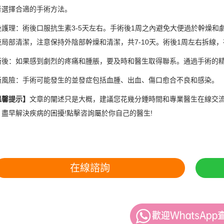
者選擇合適的手術方法。
理：術後口服抗生素3-5天左右。手術後1周之內避免大便過於幹燥和劇烈
局部清潔，注意保持外陰部幹燥和清潔，共7-10天。術後1周左右拆線
：如果感到劇烈的疼痛和腫脹，要及時和醫生取得聯系。通過手術的精
險：手術可能發生的並發症包括血腫、出血、傷口愈合不良和感染。
馨提示】
文章的闡述只是大概，建議您花幾分鍾時間和專業醫生在線交
盡早解決疾病的困擾!點擊咨詢屬於你自己的醫生!
在線諮詢